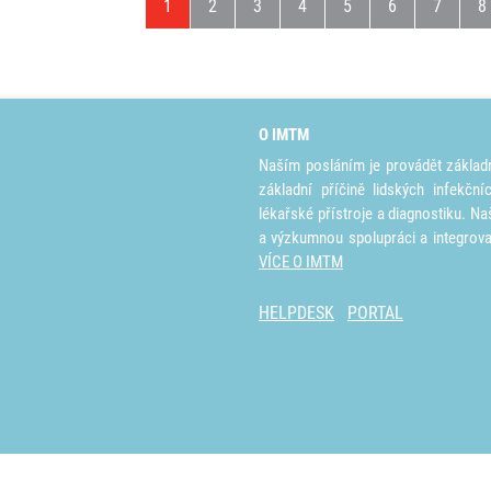
Aktuální stránka
Stránka
Stránka
Stránka
Stránka
Stránka
Stránka
S
1
2
3
4
5
6
7
8
O IMTM
Naším posláním je provádět základ
základní příčině lidských infekčn
lékařské přístroje a diagnostiku. Na
a výzkumnou spolupráci a integrov
VÍCE O IMTM
HELPDESK
PORTAL
© 2026 Institute of Molecular and Tra