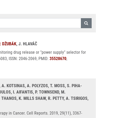
P. DŽUBÁK
, J. HLAVÁČ
toring drug release or "power supply" selector for
5083, ISSN: 2046-2069, PMID:
35528670
,
 A. KOTSINAS, A. POLYZOS, T. MOSS, S. PIHA-
ULOS, I. AIFANTIS, P. TOWNSEND, M.
D. THANOS, K. MILLS SHAW, R. PETTY, A. TSIRIGOS,
apy in Cancer. Cell Reports. 2019, 29(11), 3367-