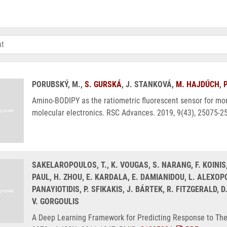
PORUBSKÝ, M.,
S. GURSKÁ
, J. STANKOVÁ,
M. HAJDÚCH
,
Amino-BODIPY as the ratiometric fluorescent sensor for moni
molecular electronics. RSC Advances. 2019, 9(43), 25075-2
SAKELAROPOULOS, T., K. VOUGAS, S. NARANG, F. KOINIS,
PAUL, H. ZHOU, E. KARDALA, E. DAMIANIDOU, L. ALEXOPO
PANAYIOTIDIS, P. SFIKAKIS, J. BÁRTEK, R. FITZGERALD, 
V. GORGOULIS
A Deep Learning Framework for Predicting Response to Ther