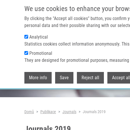
Přejít k hlavnímu obsahu
We use cookies to enhance your brow
By clicking the "Accept all cookies" button, you confirm
personal data and their possible sharing with our selecte
Analytical
Header image
Statistics cookies collect information anonymously. This
Promotional
They are designed for promotional purposes, measuring 
More info
Save
Reject all
Accept al
Drobečková navigace
Domů
Publikace
Journals
Journals 2019
Journals 2019