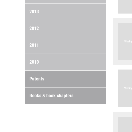
2013
2012
2011
2010
Patents
Books & book chapters