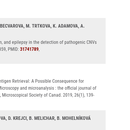
. BECVAROVA, M. TRTKOVA, K. ADAMOVA, A.
m, and epilepsy in the detection of pathogenic CNVs
8359, PMID:
31741789
,
tigen Retrieval: A Possible Consequence for
oscopy and microanalysis : the official journal of
 Microscopical Society of Canad. 2019, 26(1), 139-
DOVA, D. KREJCI, B. MELICHAR, B. MOHELNÍKOVÁ