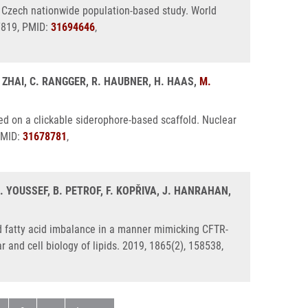
a Czech nationwide population-based study. World
-7819, PMID:
31694646
,
. ZHAI, C. RANGGER, R. HAUBNER, H. HAAS,
M.
 on a clickable siderophore-based scaffold. Nuclear
PMID:
31678781
,
M. YOUSSEF, B. PETROF, F. KOPŘIVA, J. HANRAHAN,
 fatty acid imbalance in a manner mimicking CFTR-
 and cell biology of lipids. 2019, 1865(2), 158538,