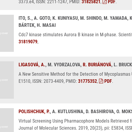
3373.e4, ISSN: 2211-1247, PMID:
31825821
,
PDF
.
ITO, S., A. GOTO, K. KUNIYASU, M. SHINDO, M. YAMADA, 
BÁRTEK, H. MASAI
Cdc7 kinase stimulates Aurora B kinase in M-phase. Scientif
31819079
,
LIGASOVÁ, A.
, M. VYDRZALOVA,
R. BURIÁNOVÁ
, L. BRUC
A New Sensitive Method for the Detection of Mycoplasmas Us
E1510, ISSN: 2073-4409, PMID:
31775352
,
PDF
.
POLISHCHUK, P.
, A. KUTLUSHINA, D. BASHIROVA, O. MO
Virtual Screening Using Pharmacophore Models Retrieved f
Journal of Molecular Sciences. 2019, 20(23), pii: E5834, I