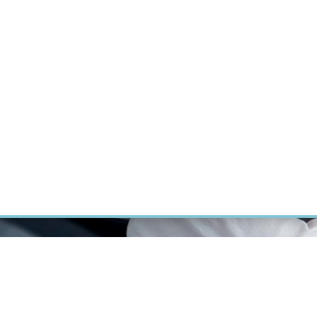
ÝZKUM RAKOVINY
INTRANET
PŘIHLÁSIT SE
CZECH
Výzkum
Kariéra
Kontakt
E-shop