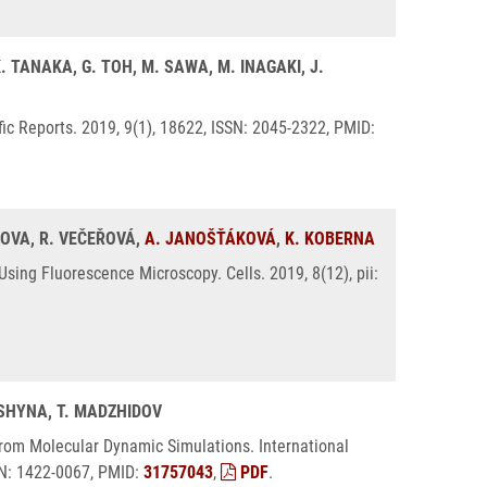
K. TANAKA, G. TOH, M. SAWA, M. INAGAKI, J.
ic Reports. 2019, 9(1), 18622, ISSN: 2045-2322, PMID:
KOVA, R. VEČEŘOVÁ,
A. JANOŠŤÁKOVÁ
,
K. KOBERNA
ing Fluorescence Microscopy. Cells. 2019, 8(12), pii:
KSHYNA, T. MADZHIDOV
rom Molecular Dynamic Simulations. International
SSN: 1422-0067, PMID:
31757043
,
PDF
.