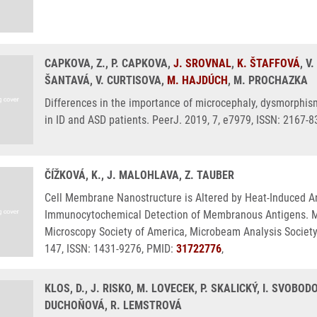
CAPKOVA, Z., P. CAPKOVA,
J. SROVNAL
,
K. ŠTAFFOVÁ
, V
ŠANTAVÁ, V. CURTISOVA,
M. HAJDÚCH
, M. PROCHAZKA
Differences in the importance of microcephaly, dysmorphis
in ID and ASD patients. PeerJ. 2019, 7, e7979, ISSN: 2167-
ČÍŽKOVÁ, K., J. MALOHLAVA, Z. TAUBER
Cell Membrane Nanostructure is Altered by Heat-Induced An
Immunocytochemical Detection of Membranous Antigens. Micr
Microscopy Society of America, Microbeam Analysis Society,
147, ISSN: 1431-9276, PMID:
31722776
,
KLOS, D., J. RISKO, M. LOVECEK, P. SKALICKÝ, I. SVOBO
DUCHOŇOVÁ, R. LEMSTROVÁ