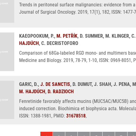
Trends in peritoneal surface malignancies: evidence from 
Journal of Surgical Oncology. 2019, 17(1), 182, ISSN: 1477
KAEOPOOKUM, P.,
M. PETŘÍK
, D. SUMMER, M. KLINGER, C
HAJDÚCH
, C. DECRISTOFORO
Comparison of 68Ga-labeled RGD mono- and multimers based
Medicine and Biology. 2019, 78-79, 1-10, ISSN: 0969-8051, 
GARIC, D.,
J. DE SANCTIS
, D. DUMUT, J. SHAH, J. PENA, 
M. HAJDÚCH
,
D. RADZIOCH
Fenretinide favorably affects mucins (MUC5AC/MUC5B) and
induced correction. Biochimica et biophysica acta. Molecular
ISSN: 1388-1981, PMID:
31678518
,