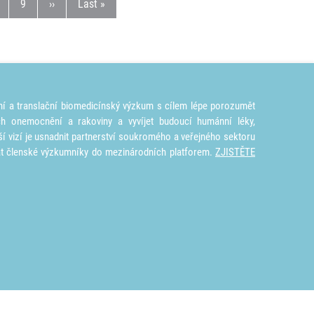
tránka
Stránka
Následující stránka
Poslední stránka
9
››
Last »
ní a translační biomedicínský výzkum s cílem lépe porozumět
ích onemocnění a rakoviny a vyvíjet budoucí humánní léky,
ší vizí je usnadnit partnerství soukromého a veřejného sektoru
at členské výzkumníky do mezinárodních platforem.
ZJISTĚTE
nslational Medicine