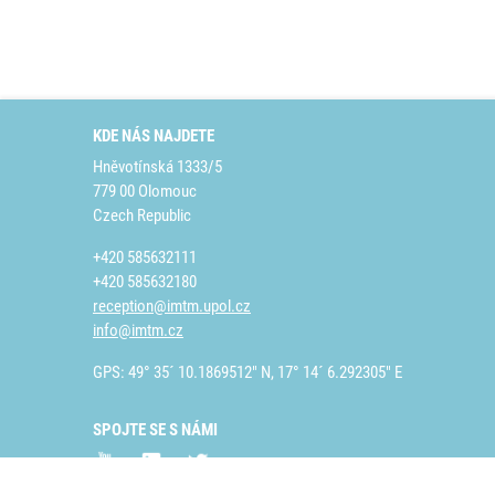
KDE NÁS NAJDETE
Hněvotínská 1333/5
779 00 Olomouc
Czech Republic
+420 585632111
+420 585632180
reception@imtm.upol.cz
info@imtm.cz
GPS: 49° 35´ 10.1869512" N, 17° 14´ 6.292305" E
SPOJTE SE S NÁMI