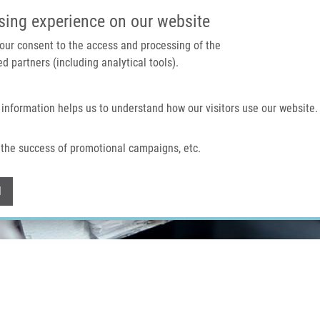
IMTM PORTÁL
PODPOŘTE V
sing experience on our website
 your consent to the access and processing of the
d partners (including analytical tools).
Domů
O nás
Technologie a služby
 information helps us to understand how our visitors use our website.
the success of promotional campaigns, etc.
Withdraw consent
l