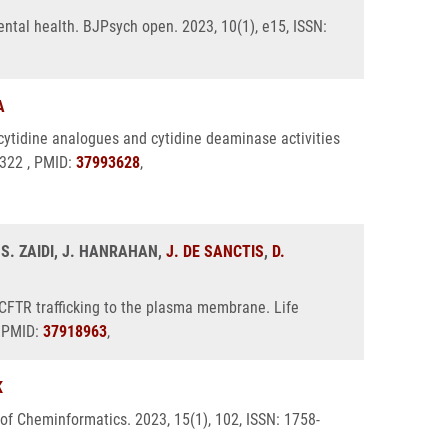
ntal health. BJPsych open. 2023, 10(1), e15, ISSN:
A
cytidine analogues and cytidine deaminase activities
-2322 , PMID:
37993628
,
 S. ZAIDI, J. HANRAHAN,
J. DE SANCTIS
,
D.
FTR trafficking to the plasma membrane. Life
, PMID:
37918963
,
K
of Cheminformatics. 2023, 15(1), 102, ISSN: 1758-