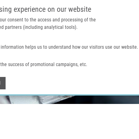
IMTM PORTÁL
PODPOŘTE V
sing experience on our website
 your consent to the access and processing of the
d partners (including analytical tools).
Domů
O nás
Technologie a služby
 information helps us to understand how our visitors use our website.
the success of promotional campaigns, etc.
Withdraw consent
l