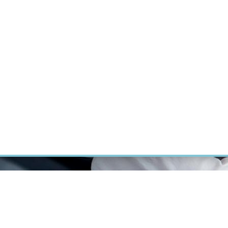
ÝZKUM RAKOVINY
INTRANET
PŘIHLÁSIT SE
CZECH
Výzkum
Kariéra
Kontakt
E-shop