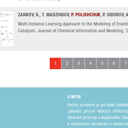
ZANKOV, D., T. MADZHIDOV,
P. POLISHCHUK
, P. SIDOROV,
Multi-Instance Learning Approach to the Modeling of Enanti
Catalysts. Journal of Chemical Information and Modeling. 
Aktuální stránka
Stránka
Stránka
Stránka
Stránka
Stránka
S
1
2
3
4
5
6
7
O IMTM
Naším posláním je provádět základ
základní příčině lidských infekčn
lékařské přístroje a diagnostiku. Na
a výzkumnou spolupráci a integrov