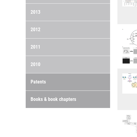
2013
2012
2011
2010
Patents
Books & book chapters