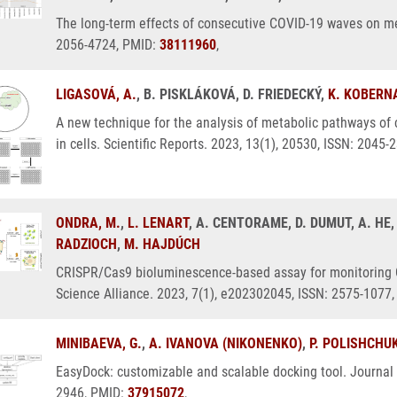
The long-term effects of consecutive COVID-19 waves on me
2056-4724, PMID:
38111960
,
LIGASOVÁ, A.
, B. PISKLÁKOVÁ, D. FRIEDECKÝ,
K. KOBERN
A new technique for the analysis of metabolic pathways of 
in cells. Scientific Reports. 2023, 13(1), 20530, ISSN: 2045
ONDRA, M.
,
L. LENART
, A. CENTORAME, D. DUMUT, A. HE,
RADZIOCH
,
M. HAJDÚCH
CRISPR/Cas9 bioluminescence-based assay for monitoring C
Science Alliance. 2023, 7(1), e202302045, ISSN: 2575-1077
MINIBAEVA, G.
,
A. IVANOVA (NIKONENKO)
,
P. POLISHCHU
EasyDock: customizable and scalable docking tool. Journal 
2946, PMID:
37915072
,