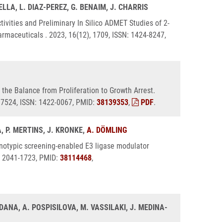
LLA, L. DIAZ-PEREZ, G. BENAIM, J. CHARRIS
ctivities and Preliminary In Silico ADMET Studies of 2-
armaceuticals . 2023, 16(12), 1709, ISSN: 1424-8247,
the Balance from Proliferation to Growth Arrest.
 17524, ISSN: 1422-0067, PMID:
38139353
,
PDF
.
A, P. MERTINS, J. KRONKE,
A. DÖMLING
enotypic screening-enabled E3 ligase modulator
: 2041-1723, PMID:
38114468
,
DANA, A. POSPISILOVA, M. VASSILAKI, J. MEDINA-