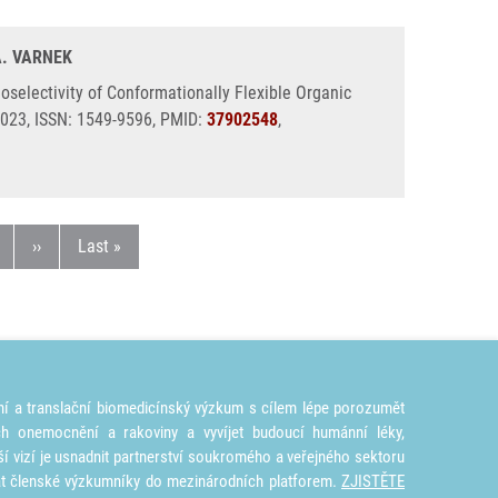
 A. VARNEK
oselectivity of Conformationally Flexible Organic
2023, ISSN: 1549-9596, PMID:
37902548
,
tránka
Následující stránka
Poslední stránka
››
Last »
ní a translační biomedicínský výzkum s cílem lépe porozumět
ích onemocnění a rakoviny a vyvíjet budoucí humánní léky,
ší vizí je usnadnit partnerství soukromého a veřejného sektoru
at členské výzkumníky do mezinárodních platforem.
ZJISTĚTE