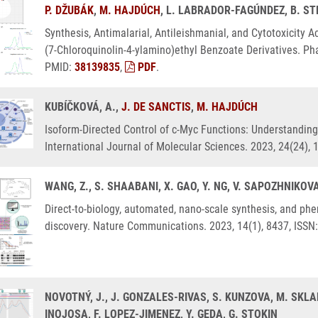
P. DŽUBÁK
,
M. HAJDÚCH
, L. LABRADOR-FAGÚNDEZ, B. STE
Synthesis, Antimalarial, Antileishmanial, and Cytotoxicity A
(7-Chloroquinolin-4-ylamino)ethyl Benzoate Derivatives. Ph
PMID:
38139835
,
PDF
.
KUBÍČKOVÁ, A.,
J. DE SANCTIS
,
M. HAJDÚCH
Isoform-Directed Control of c-Myc Functions: Understanding 
International Journal of Molecular Sciences. 2023, 24(24),
WANG, Z., S. SHAABANI, X. GAO, Y. NG, V. SAPOZHNIKOV
Direct-to-biology, automated, nano-scale synthesis, and ph
discovery. Nature Communications. 2023, 14(1), 8437, ISSN
NOVOTNÝ, J., J. GONZALES-RIVAS, S. KUNZOVA, M. SKLA
INOJOSA, F. LOPEZ-JIMENEZ, Y. GEDA, G. STOKIN