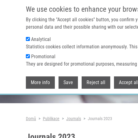
Přejít k hlavnímu obsahu
We use cookies to enhance your brow
By clicking the "Accept all cookies" button, you confirm
personal data and their possible sharing with our selecte
Analytical
Header image
Statistics cookies collect information anonymously. This
Promotional
They are designed for promotional purposes, measuring 
More info
Save
Reject all
Accept al
Drobečková navigace
Domů
Publikace
Journals
Journals 2023
Journals 2023