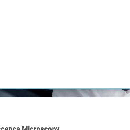
ÝZKUM RAKOVINY
INTRANET
PŘIHLÁSIT SE
CZECH
Výzkum
Kariéra
Kontakt
E-shop
escence Microscopy