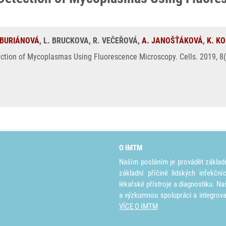
 BURIÁNOVÁ
, L. BRUCKOVA, R. VEČEŘOVÁ,
A. JANOŠŤÁKOVÁ
,
K. K
ction of Mycoplasmas Using Fluorescence Microscopy. Cells. 2019, 8(
O IMTM
Naším posláním je provádět základ
základní příčině lidských infekčn
lékařské přístroje a diagnostiku. Na
a výzkumnou spolupráci a integrov
VÍCE O IMTM