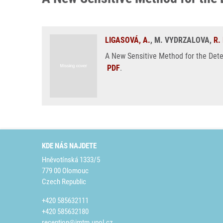
LIGASOVÁ, A.
, M. VYDRZALOVA,
R.
A New Sensitive Method for the Dete
PDF
.
KDE NÁS NAJDETE
Hněvotínská 1333/5
779 00 Olomouc
Czech Republic
+420 585632111
+420 585632180
reception@imtm.upol.cz