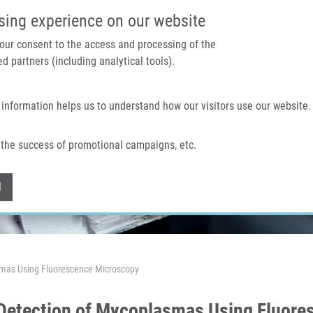
IMTM PORTÁL
PODPOŘTE V
sing experience on our website
 your consent to the access and processing of the
d partners (including analytical tools).
Domů
O nás
Technologie a služby
 information helps us to understand how our visitors use our website.
the success of promotional campaigns, etc.
Withdraw consent
l
smas Using Fluorescence Microscopy
 Detection of Mycoplasmas Using Fluor