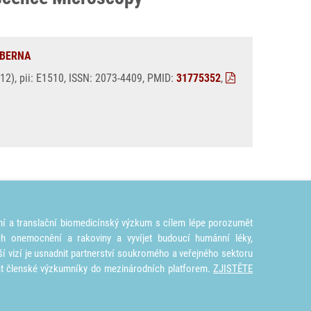
OBERNA
12), pii: E1510, ISSN: 2073-4409, PMID:
31775352
,
ní a translační biomedicínský výzkum s cílem lépe porozumět
ích onemocnění a rakoviny a vyvíjet budoucí humánní léky,
ší vizí je usnadnit partnerství soukromého a veřejného sektoru
at členské výzkumníky do mezinárodních platforem.
ZJISTĚTE