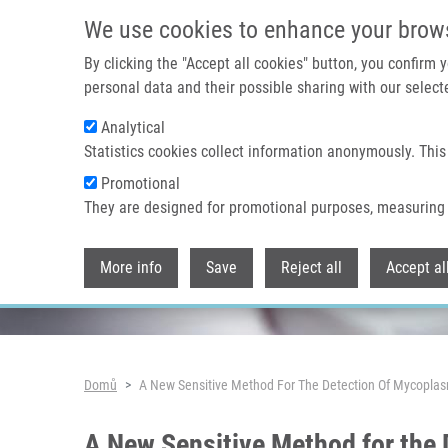
Přejít k hlavnímu obsahu
We use cookies to enhance your brow
By clicking the "Accept all cookies" button, you confirm
personal data and their possible sharing with our selecte
Analytical
Header image
Statistics cookies collect information anonymously. This
Promotional
They are designed for promotional purposes, measuring 
More info
Save
Reject all
Accept al
Drobečková navigace
Domů
A New Sensitive Method For The Detection Of Mycopla
A New Sensitive Method for the