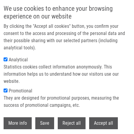
Přejít k hlavnímu obsahu
We use cookies to enhance your browsing
experience on our website
Header image
By clicking the "Accept all cookies" button, you confirm your
consent to the access and processing of the personal data and
their possible sharing with our selected partners (including
analytical tools).
Analytical
Statistics cookies collect information anonymously. This
information helps us to understand how our visitors use our
website.
Drobečková navigace
Promotional
Domů
They are designed for promotional purposes, measuring the
Trends In Peritoneal Surface Malignancies: Evidence From a Czech
Nationwide Population-based Study
success of promotional campaigns, etc.
Withdr
Trends in peritoneal surface
More info
Save
Reject all
Accept all
malignancies: evidence from a Czech