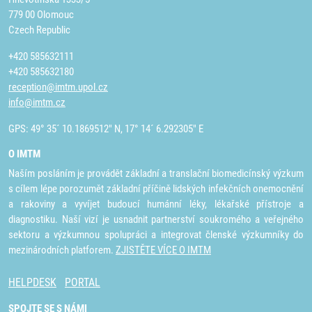
779 00 Olomouc
Czech Republic
+420 585632111
+420 585632180
reception@imtm.upol.cz
info@imtm.cz
GPS: 49° 35´ 10.1869512" N, 17° 14´ 6.292305" E
O IMTM
Naším posláním je provádět základní a translační biomedicínský výzkum
s cílem lépe porozumět základní příčině lidských infekčních onemocnění
a rakoviny a vyvíjet budoucí humánní léky, lékařské přístroje a
diagnostiku. Naší vizí je usnadnit partnerství soukromého a veřejného
sektoru a výzkumnou spolupráci a integrovat členské výzkumníky do
mezinárodních platforem.
ZJISTĚTE VÍCE O IMTM
HELPDESK
PORTAL
SPOJTE SE S NÁMI