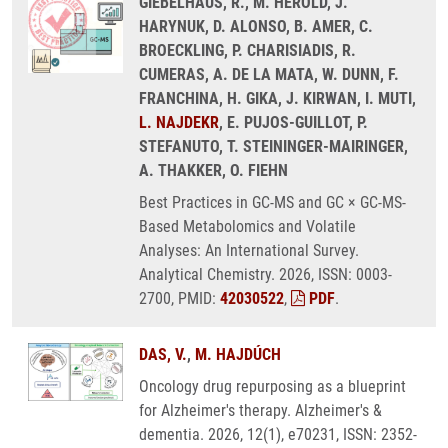
GIEBELHAUS, R., M. HEROLD, J.
HARYNUK, D. ALONSO, B. AMER, C.
BROECKLING, P. CHARISIADIS, R.
CUMERAS, A. DE LA MATA, W. DUNN, F.
FRANCHINA, H. GIKA, J. KIRWAN, I. MUTI,
L. NAJDEKR
, E. PUJOS-GUILLOT, P.
STEFANUTO, T. STEININGER-MAIRINGER,
A. THAKKER, O. FIEHN
Best Practices in GC-MS and GC × GC-MS-
Based Metabolomics and Volatile
Analyses: An International Survey.
Analytical Chemistry. 2026, ISSN: 0003-
2700, PMID:
42030522
,
PDF
.
DAS, V.
,
M. HAJDÚCH
Oncology drug repurposing as a blueprint
for Alzheimer's therapy. Alzheimer's &
dementia. 2026, 12(1), e70231, ISSN: 2352-