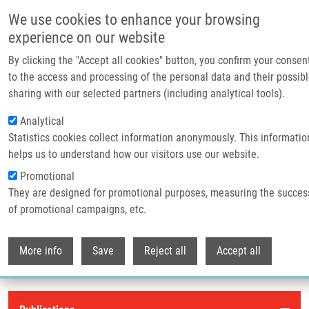
Přejít k hlavnímu obsahu
We use cookies to enhance your browsing
experience on our website
Header image
By clicking the "Accept all cookies" button, you confirm your consen
to the access and processing of the personal data and their possib
sharing with our selected partners (including analytical tools).
Analytical
Statistics cookies collect information anonymously. This informatio
helps us to understand how our visitors use our website.
Promotional
They are designed for promotional purposes, measuring the succes
Drobečková navigace
of promotional campaigns, etc.
Domů
Publikace
Withdr
Publikace
More info
Save
Reject all
Accept all
Publications menu