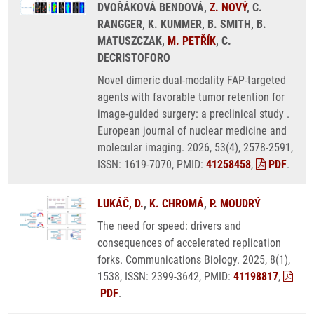
DVOŘÁKOVÁ BENDOVÁ,
Z. NOVÝ
, C.
RANGGER, K. KUMMER, B. SMITH, B.
MATUSZCZAK,
M. PETŘÍK
, C.
DECRISTOFORO
Novel dimeric dual-modality FAP-targeted
agents with favorable tumor retention for
image-guided surgery: a preclinical study .
European journal of nuclear medicine and
molecular imaging. 2026, 53(4), 2578-2591,
ISSN: 1619-7070, PMID:
41258458
,
PDF
.
LUKÁČ, D.
,
K. CHROMÁ
,
P. MOUDRÝ
The need for speed: drivers and
consequences of accelerated replication
forks. Communications Biology. 2025, 8(1),
1538, ISSN: 2399-3642, PMID:
41198817
,
PDF
.