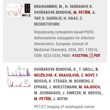
KRAIHAMMER, M., H. VARBANOV, K.
DVOŘÁKOVÁ BENDOVÁ,
M. PETŘÍK
, A.
YAP, G. GARIGLIO, H. HAAS, C.
DECRISTOFORO
Repurposing carboplatin-based Pt(IV)-
deferoxamine conjugates for infection
theranostics. European Journal of
Medicinal Chemistry. 2026, 301, 118216,
ISSN: 0223-5234, PMID:
41037986
,
PDF
.
DVOŘÁKOVÁ BENDOVÁ, K., T. GROLL,
B.
NEUŽILOVÁ
,
K. KRASULOVÁ
,
Z. NOVÝ
, F.
REISSIG, K. STEIGER, M. BOXBERG, E.
EPPARD, J. WUESTEMANN,
M. HAJDÚCH
,
M. JESINGHAUS, J. SIMECEK, M. KREISSL,
M. PETŘÍK
, J. NOTNI
PET/CT imaging of esophageal cancer