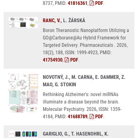
8737, PMID:
41816361
,
PDF
.
RANC, V.
, L. ŽÁRSKÁ
Boron Theranostic Nanoplatform Utilizing a
GO@Carborane@Au Hybrid Framework for
Targeted Delivery. Pharmaceuticals . 2026,
18(2), 188, ISSN: 1999-4923, PMID:
41754930
,
PDF
.
NOVOTNÝ, J., M. CARNA, E. DAMMER, Z.
MAO, G. STOKIN
Rethinking Alzheimer's: novel miRNAs
illuminate a disease beyond the brain.
Molecular Psychiatry. 2026, ISSN: 1359-
4184, PMID:
41688789
,
PDF
.
GARIGLIO, G., T. HASENOHRL, K.