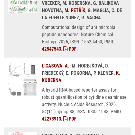
VREEKER, M. KOBERSKA, G. BALIKOVA
NOVOTNA,
M. PETŘÍK
, G. MAGLIA, C. DE
LA FUENTE NUNEZ, R. VACHA
Computational design of antimicrobial
peptide nanopores. Nature Chemical
Biology. 2026, ISSN: 1552-4450, PMID:
42547543
,
PDF
.
LIGASOVÁ, A.
, M. HOREJŠOVÁ, D.
FRIEDECKÝ, E. POKORNA, P. KLENER,
K.
KOBERNA
A hybrid RNA-based reporter assay for
robust quantification of cytidine deaminase
activity. Nucleic Acids Research. 2026,
54(11 ), gkag588, ISSN: 0305-1048, PMID:
42273913
,
PDF
.