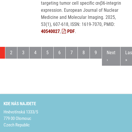
targeting tumor cell specific αvβ6-integrin
expression. European Journal of Nuclear
Medicine and Molecular Imaging. 2025,
53(1), 607-618, ISSN: 1619-7070, PMID:
40540027
,
PDF
.
ktuální stránka
Stránka
Stránka
Stránka
Stránka
Stránka
Stránka
Stránka
Stránka
Následující s
Pos
1
2
3
4
5
6
7
8
9
Next
Las
›
»
KDE NÁS NAJDETE
Hněvotínská 1333/5
779 00 Olomouc
Czech Republic