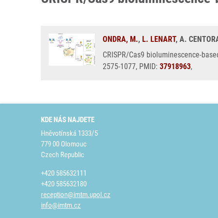
ONDRA, M.
,
L. LENART
, A. CENTOR
CRISPR/Cas9 bioluminescence-based a
2575-1077, PMID:
37918963
,
KDE NÁS NAJDETE
Hněvotínská 1333/5
779 00 Olomouc
Czech Republic
+420 585632111
+420 585632180
reception@imtm.upol.cz
info@imtm.cz