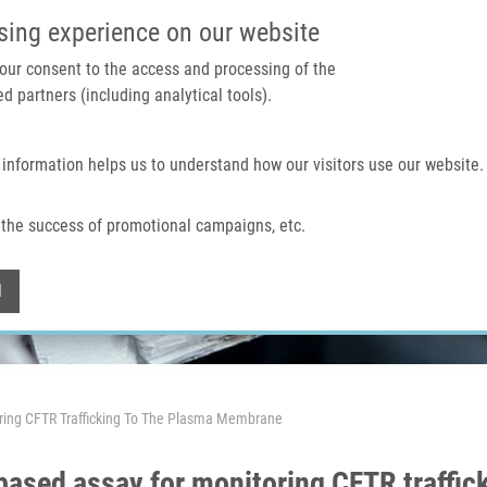
IMTM PORTÁL
PODPOŘTE V
sing experience on our website
 your consent to the access and processing of the
d partners (including analytical tools).
Domů
O nás
Technologie a služby
 information helps us to understand how our visitors use our website.
the success of promotional campaigns, etc.
Withdraw consent
l
ing CFTR Trafficking To The Plasma Membrane
sed assay for monitoring CFTR traffic