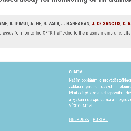
AME, D. DUMUT, A. HE, S. ZAIDI, J. HANRAHAN,
J. DE SANCTIS
,
D. 
ssay for monitoring CFTR trafficking to the plasma membrane. Life 
O IMTM
Naším posláním je provádět základ
základní příčině lidských infekčn
lékařské přístroje a diagnostiku. Na
a výzkumnou spolupráci a integrov
VÍCE O IMTM
HELPDESK
PORTAL