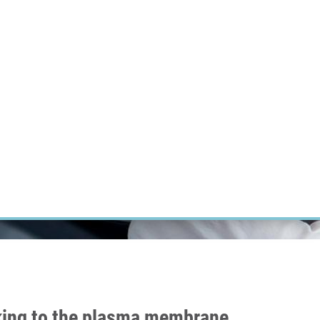
ÝZKUM RAKOVINY
INTRANET
PŘIHLÁSIT SE
CZECH
Výzkum
Kariéra
Kontakt
E-shop
king to the plasma membrane