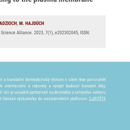
RADZIOCH
,
M. HAJDÚCH
Science Alliance. 2023, 7(1), e202302045, ISSN:
ní a translační biomedicínský výzkum s cílem lépe porozumět
ích onemocnění a rakoviny a vyvíjet budoucí humánní léky,
ší vizí je usnadnit partnerství soukromého a veřejného sektoru
at členské výzkumníky do mezinárodních platforem.
ZJISTĚTE