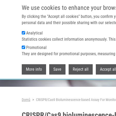
Přejít k hlavnímu obsahu
We use cookies to enhance your brow
By clicking the "Accept all cookies" button, you confirm
personal data and their possible sharing with our selecte
Analytical
Header image
Statistics cookies collect information anonymously. This
Promotional
They are designed for promotional purposes, measuring 
More info
Save
Reject all
Accept al
Drobečková navigace
Domů
CRISPR/Cas9 Bioluminescence-based Assay For Monitor
CRISPR/Cas9 bioluminescence-ba