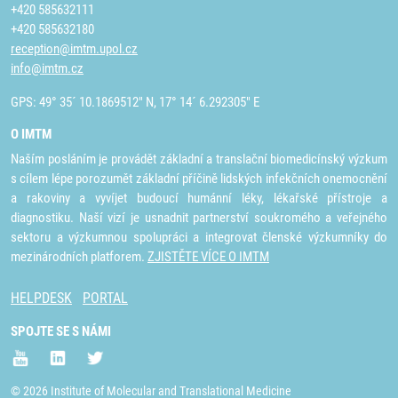
+420 585632111
+420 585632180
reception@imtm.upol.cz
info@imtm.cz
GPS: 49° 35´ 10.1869512" N, 17° 14´ 6.292305" E
O IMTM
Naším posláním je provádět základní a translační biomedicínský výzkum
s cílem lépe porozumět základní příčině lidských infekčních onemocnění
a rakoviny a vyvíjet budoucí humánní léky, lékařské přístroje a
diagnostiku. Naší vizí je usnadnit partnerství soukromého a veřejného
sektoru a výzkumnou spolupráci a integrovat členské výzkumníky do
mezinárodních platforem.
ZJISTĚTE VÍCE O IMTM
HELPDESK
PORTAL
SPOJTE SE S NÁMI
© 2026 Institute of Molecular and Translational Medicine