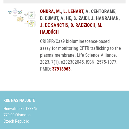
ONDRA, M.
,
L. LENART
, A. CENTORAME,
D. DUMUT, A. HE, S. ZAIDI, J. HANRAHAN,
J. DE SANCTIS
,
D. RADZIOCH
,
M.
HAJDÚCH
CRISPR/Cas9 bioluminescence-based
assay for monitoring CFTR trafficking to the
plasma membrane. Life Science Alliance.
2023, 7(1), e202302045, ISSN: 2575-1077,
PMID:
37918963
,
KDE NÁS NAJDETE
Hněvotínská 1333/5
779 00 Olomouc
Czech Republic