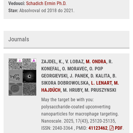
Vedoucí:
Schadich Ermin Ph.D.
Stav:
Absolvoval od 2018 do 2021.
Journals
ZAJDEL, K., V. LOBAZ,
M. ONDRA
, R.
KONEFAL, O. MORAVEC, O. POP
GEORGIEVSKI, J. PANEK, D. KALITA, B.
SIKORA DOBROWOLSKA,
L. LENART
,
M.
HAJDÚCH
, M. HRUBY, M. PRUSZYNSKI
May the target be with you:
polysaccharide-coated upconverting
nanoparticles for macrophage targeting.
Nanoscale. 2025, 17(43), 25120-25135,
ISSN: 2040-3364 , PMID:
41123462
,
PDF
.