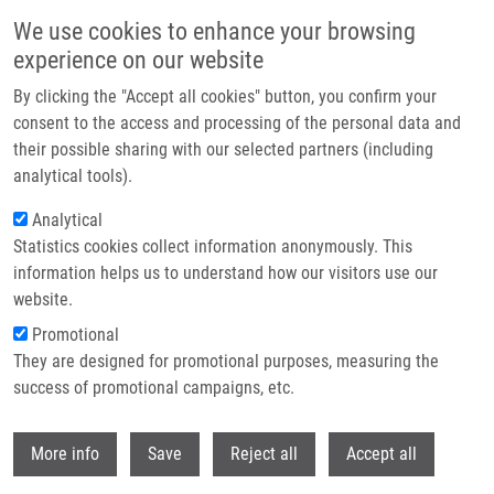
Přejít k hlavnímu obsahu
We use cookies to enhance your browsing
experience on our website
Header image
By clicking the "Accept all cookies" button, you confirm your
consent to the access and processing of the personal data and
their possible sharing with our selected partners (including
analytical tools).
Analytical
Statistics cookies collect information anonymously. This
information helps us to understand how our visitors use our
website.
Drobečková navigace
Promotional
Domů
Lenart Lukáš M.Sc.
They are designed for promotional purposes, measuring the
success of promotional campaigns, etc.
Lenart Lukáš M.Sc.
Withdr
More info
Save
Reject all
Accept all