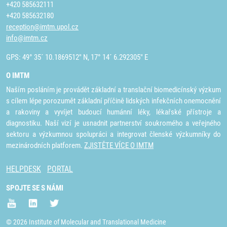
+420 585632111
+420 585632180
reception@imtm.upol.cz
info@imtm.cz
GPS: 49° 35´ 10.1869512" N, 17° 14´ 6.292305" E
O IMTM
Naším posláním je provádět základní a translační biomedicínský výzkum
s cílem lépe porozumět základní příčině lidských infekčních onemocnění
a rakoviny a vyvíjet budoucí humánní léky, lékařské přístroje a
diagnostiku. Naší vizí je usnadnit partnerství soukromého a veřejného
sektoru a výzkumnou spolupráci a integrovat členské výzkumníky do
mezinárodních platforem.
ZJISTĚTE VÍCE O IMTM
HELPDESK
PORTAL
SPOJTE SE S NÁMI
© 2026 Institute of Molecular and Translational Medicine