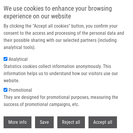
Přejít k hlavnímu obsahu
We use cookies to enhance your browsing
experience on our website
Header image
By clicking the "Accept all cookies" button, you confirm your
consent to the access and processing of the personal data and
their possible sharing with our selected partners (including
analytical tools).
Analytical
Statistics cookies collect information anonymously. This
information helps us to understand how our visitors use our
website.
Drobečková navigace
Promotional
Domů
They are designed for promotional purposes, measuring the
Synthesis And Biological Evaluation Of 5 '-Arylspiro[piperidine-4,3 '-
pyrrolo-[2,3-b]pyridin] Analogues
success of promotional campaigns, etc.
Withdr
Synthesis and Biological Evaluation
More info
Save
Reject all
Accept all
of 5 '-Arylspiro[piperidine-4,3 '-