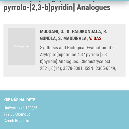
pyrrolo-[2,3-b]pyridin] Analogues
MUDSANI, G., K. PAIDIKONDALA, R.
GUNDLA, S. MADDIRALA,
V. DAS
Synthesis and Biological Evaluation of 5 '-
Arylspiro[piperidine-4,3 '-pyrrolo-[2,3-
b]pyridin] Analogues. Chemistryselect.
2021, 6(14), 3378-3381, ISSN: 2365-6549,
KDE NÁS NAJDETE
Hněvotínská 1333/5
779 00 Olomouc
Czech Republic