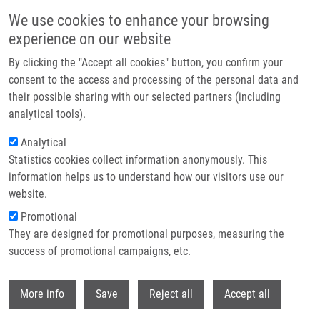
Přejít k hlavnímu obsahu
We use cookies to enhance your browsing
experience on our website
Header image
By clicking the "Accept all cookies" button, you confirm your
consent to the access and processing of the personal data and
their possible sharing with our selected partners (including
analytical tools).
Analytical
Statistics cookies collect information anonymously. This
information helps us to understand how our visitors use our
website.
Drobečková navigace
Promotional
Domů
They are designed for promotional purposes, measuring the
"Keep On ROCKIn": Repurposed ROCK Inhibitors To Boost Corneal
Endothelial Regeneration
success of promotional campaigns, etc.
Withdr
"Keep on ROCKIn": Repurposed ROCK
More info
Save
Reject all
Accept all
inhibitors to boost corneal