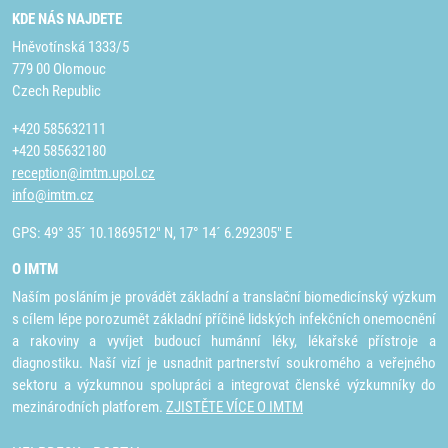
KDE NÁS NAJDETE
Hněvotínská 1333/5
779 00 Olomouc
Czech Republic
+420 585632111
+420 585632180
reception@imtm.upol.cz
info@imtm.cz
GPS: 49° 35´ 10.1869512" N, 17° 14´ 6.292305" E
O IMTM
Naším posláním je provádět základní a translační biomedicínský výzkum
s cílem lépe porozumět základní příčině lidských infekčních onemocnění
a rakoviny a vyvíjet budoucí humánní léky, lékařské přístroje a
diagnostiku. Naší vizí je usnadnit partnerství soukromého a veřejného
sektoru a výzkumnou spolupráci a integrovat členské výzkumníky do
mezinárodních platforem.
ZJISTĚTE VÍCE O IMTM