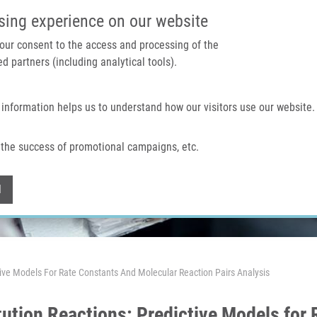
IMTM PORTÁL
PODPOŘTE V
sing experience on our website
 your consent to the access and processing of the
d partners (including analytical tools).
Domů
O nás
Technologie a služby
 information helps us to understand how our visitors use our website.
the success of promotional campaigns, etc.
Withdraw consent
l
tive Models For Rate Constants And Molecular Reaction Pairs Analysis
tution Reactions: Predictive Models for