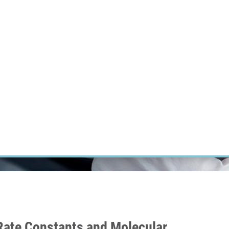
ÝZKUM RAKOVINY
INTRANET
PŘIHLÁSIT SE
CZECH
Výzkum
Kariéra
Kontakt
E-shop
 Rate Constants and Molecular