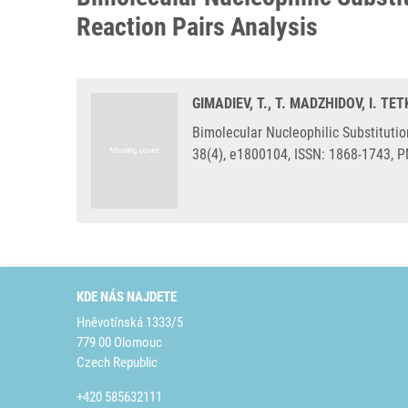
Reaction Pairs Analysis
GIMADIEV, T., T. MADZHIDOV, I. T
Bimolecular Nucleophilic Substitutio
38(4), e1800104, ISSN: 1868-1743, 
KDE NÁS NAJDETE
Hněvotínská 1333/5
779 00 Olomouc
Czech Republic
+420 585632111