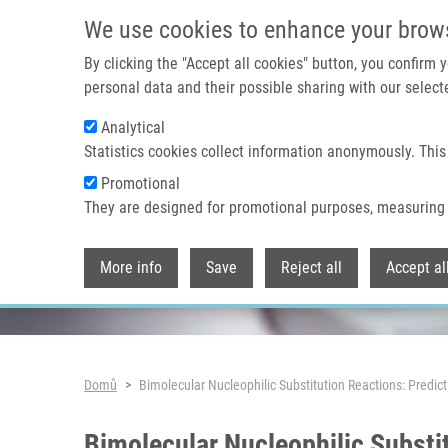
Přejít k hlavnímu obsahu
We use cookies to enhance your brow
By clicking the "Accept all cookies" button, you confirm
personal data and their possible sharing with our selecte
Analytical
Header image
Statistics cookies collect information anonymously. This
Promotional
They are designed for promotional purposes, measuring 
More info
Save
Reject all
Accept al
Drobečková navigace
Domů
Bimolecular Nucleophilic Substitution Reactions: Predic
Bimolecular Nucleophilic Substi