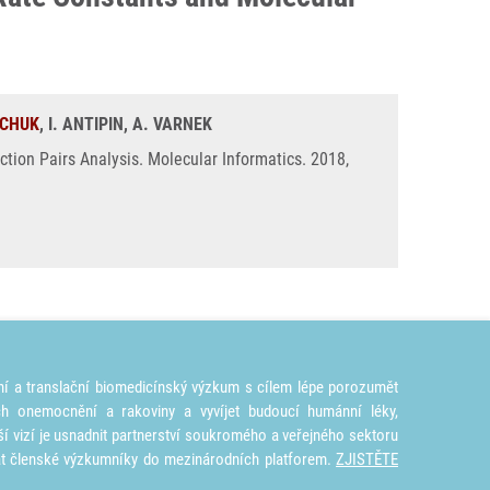
HCHUK
, I. ANTIPIN, A. VARNEK
tion Pairs Analysis. Molecular Informatics. 2018,
ní a translační biomedicínský výzkum s cílem lépe porozumět
ích onemocnění a rakoviny a vyvíjet budoucí humánní léky,
ší vizí je usnadnit partnerství soukromého a veřejného sektoru
at členské výzkumníky do mezinárodních platforem.
ZJISTĚTE