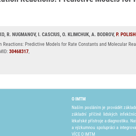
ETKO, R. NUGMANOV, I. CASCIUS, O. KLIMCHUK, A. BODROV,
P. POLIS
n Reactions: Predictive Models for Rate Constants and Molecular Reac
PMID:
30468317
,
O IMTM
Naším posláním je provádět základ
základní příčině lidských infekčn
lékařské přístroje a diagnostiku. Na
a výzkumnou spolupráci a integrov
VÍCE O IMTM