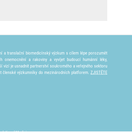
ní a translační biomedicínský výzkum s cílem lépe porozumět
ích onemocnění a rakoviny a vyvíjet budoucí humánní léky,
ší vizí je usnadnit partnerství soukromého a veřejného sektoru
at členské výzkumníky do mezinárodních platforem.
ZJISTĚTE