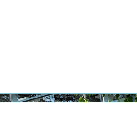
ÝZKUM RAKOVINY
INTRANET
PŘIHLÁSIT SE
CZECH
Výzkum
Kariéra
Kontakt
E-shop