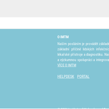
O IMTM
Naším posláním je provádět základ
základní příčině lidských infekčn
lékařské přístroje a diagnostiku. Na
a výzkumnou spolupráci a integrov
VÍCE O IMTM
HELPDESK
PORTAL