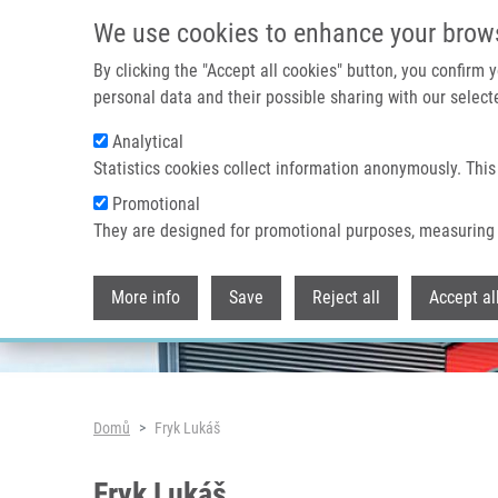
Přejít k hlavnímu obsahu
We use cookies to enhance your brow
By clicking the "Accept all cookies" button, you confirm
personal data and their possible sharing with our selecte
Analytical
Header image
Statistics cookies collect information anonymously. This
Promotional
They are designed for promotional purposes, measuring 
More info
Save
Reject all
Accept al
Drobečková navigace
Domů
Fryk Lukáš
Fryk Lukáš