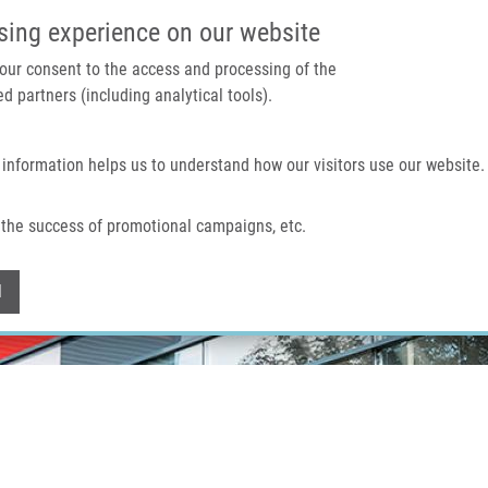
IMTM PORTÁL
PODPOŘTE V
sing experience on our website
 your consent to the access and processing of the
d partners (including analytical tools).
Domů
O nás
Technologie a služby
 information helps us to understand how our visitors use our website.
the success of promotional campaigns, etc.
Withdraw consent
l