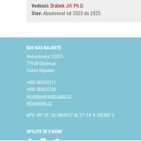
Vedoucí:
Drábek Jiří Ph.D.
Stav:
Absolvoval od 2023 do 2025.
KDE NÁS NAJDETE
Hněvotínská 1333/5
779 00 Olomouc
Czech Republic
+420 585632111
+420 585632180
reception@imtm.upol.cz
info@imtm.cz
GPS: 49° 35´ 10.1869512" N, 17° 14´ 6.292305" E
SPOJTE SE S NÁMI