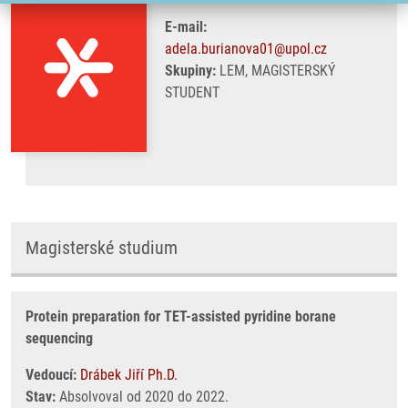
E-mail:
adela.burianova01@upol.cz
Skupiny:
LEM, MAGISTERSKÝ
STUDENT
Magisterské studium
Protein preparation for TET-assisted pyridine borane
sequencing
Vedoucí:
Drábek Jiří Ph.D.
Stav:
Absolvoval od 2020 do 2022.