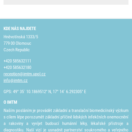
KDE NÁS NAJDETE
Hněvotínská 1333/5
779 00 Olomouc
Czech Republic
+420 585632111
+420 585632180
reception@imtm.upol.cz
info@imtm.cz
GPS: 49° 35´ 10.1869512" N, 17° 14´ 6.292305" E
O IMTM
Naším posláním je provádět základní a translační biomedicínský výzkum
s cílem lépe porozumět základní příčině lidských infekčních onemocnění
a rakoviny a vyvíjet budoucí humánní léky, lékařské přístroje a
diagnostiku. Naší vizí je usnadnit partnerství soukromého a veřejného