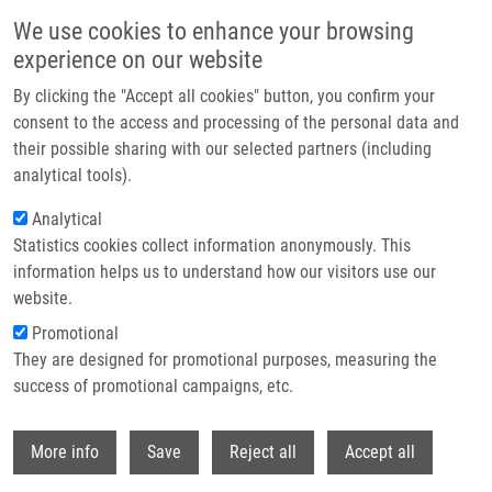
Přejít k hlavnímu obsahu
We use cookies to enhance your browsing
experience on our website
Header image
By clicking the "Accept all cookies" button, you confirm your
consent to the access and processing of the personal data and
their possible sharing with our selected partners (including
analytical tools).
Analytical
Statistics cookies collect information anonymously. This
information helps us to understand how our visitors use our
website.
Drobečková navigace
Promotional
Domů
Burianová Adéla
They are designed for promotional purposes, measuring the
success of promotional campaigns, etc.
Burianová Adéla
Withdr
More info
Save
Reject all
Accept all