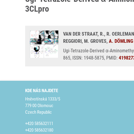
3CLpro
VAN DER STRAAT, R., R. OERLEMANS
REGGIORI, M. GROVES,
A. DÖMLING
Ugi-Tetrazole-Derived α‑Aminomethy
865, ISSN: 1948-5875, PMID:
419827
KDE NÁS NAJDETE
Hněvotínská 1333/5
779 00 Olomouc
Czech Republic
+420 585632111
+420 585632180