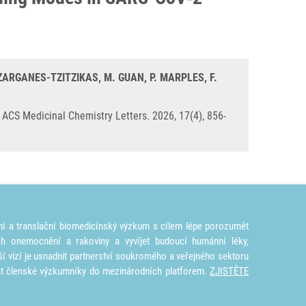
 ZARGANES-TZITZIKAS, M. GUAN, P. MARPLES, F.
CS Medicinal Chemistry Letters. 2026, 17(4), 856-
ní a translační biomedicínský výzkum s cílem lépe porozumět
ích onemocnění a rakoviny a vyvíjet budoucí humánní léky,
ší vizí je usnadnit partnerství soukromého a veřejného sektoru
at členské výzkumníky do mezinárodních platforem.
ZJISTĚTE