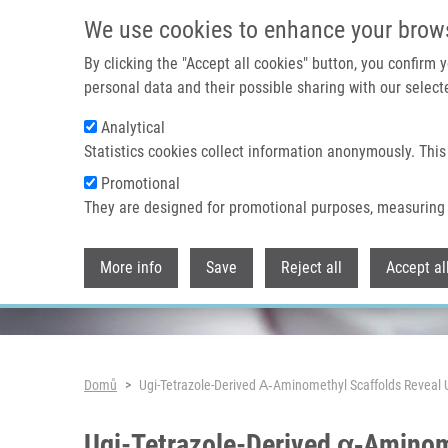
Přejít k hlavnímu obsahu
We use cookies to enhance your brow
By clicking the "Accept all cookies" button, you confirm
personal data and their possible sharing with our selecte
Analytical
Header image
Statistics cookies collect information anonymously. This
Promotional
They are designed for promotional purposes, measuring 
More info
Save
Reject all
Accept al
Drobečková navigace
Domů
Ugi-Tetrazole-Derived Α‑Aminomethyl Scaffolds Revea
Ugi-Tetrazole-Derived α‑Amino