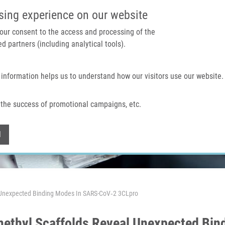
IMTM PORTÁL
PODPOŘTE V
sing experience on our website
 your consent to the access and processing of the
d partners (including analytical tools).
Domů
O nás
Technologie a služby
 information helps us to understand how our visitors use our website.
the success of promotional campaigns, etc.
Withdraw consent
l
l Unexpected Binding Modes In SARS-CoV‑2 3CLpro
methyl Scaffolds Reveal Unexpected Bi