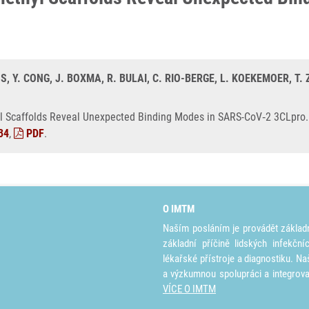
, Y. CONG, J. BOXMA, R. BULAI, C. RIO-BERGE, L. KOEKEMOER, T.
l Scaffolds Reveal Unexpected Binding Modes in SARS-CoV‑2 3CLpro. A
34
,
PDF
.
O IMTM
Naším posláním je provádět základ
základní příčině lidských infekčn
lékařské přístroje a diagnostiku. Na
a výzkumnou spolupráci a integrov
VÍCE O IMTM