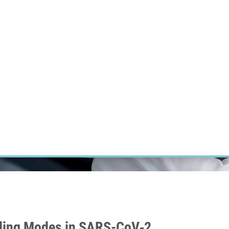
ÝZKUM RAKOVINY
INTRANET
PŘIHLÁSIT SE
CZECH
Výzkum
Kariéra
Kontakt
E-shop
nding Modes in SARS-CoV‑2