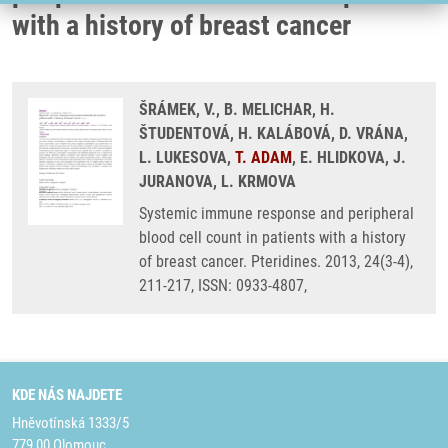
with a history of breast cancer
ŠRÁMEK, V., B. MELICHAR, H.
ŠTUDENTOVÁ, H. KALÁBOVÁ, D. VRÁNA,
L. LUKESOVA,
T. ADAM
, E. HLIDKOVA, J.
JURANOVA, L. KRMOVA
Systemic immune response and peripheral
blood cell count in patients with a history
of breast cancer. Pteridines. 2013, 24(3-4),
211-217, ISSN: 0933-4807,
KDE NÁS NAJDETE
Hněvotínská 1333/5
779 00 Olomouc