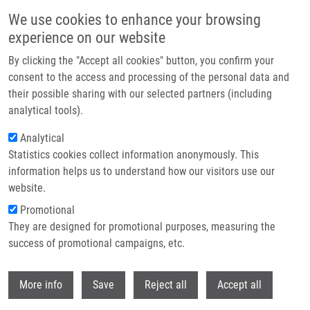
Přejít k hlavnímu obsahu
We use cookies to enhance your browsing
experience on our website
Header image
By clicking the "Accept all cookies" button, you confirm your
consent to the access and processing of the personal data and
their possible sharing with our selected partners (including
analytical tools).
Analytical
Statistics cookies collect information anonymously. This
information helps us to understand how our visitors use our
website.
Drobečková navigace
Promotional
Domů
They are designed for promotional purposes, measuring the
Systemic Immune Response And Peripheral Blood Cell Count In Patients
With a History Of Breast Cancer
success of promotional campaigns, etc.
Withdr
Systemic immune response and
More info
Save
Reject all
Accept all
peripheral blood cell count in patients