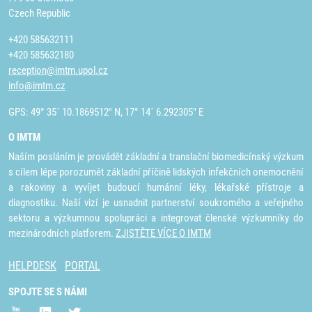
Czech Republic
+420 585632111
+420 585632180
reception@imtm.upol.cz
info@imtm.cz
GPS: 49° 35´ 10.1869512" N, 17° 14´ 6.292305" E
O IMTM
Naším posláním je provádět základní a translační biomedicínský výzkum
s cílem lépe porozumět základní příčině lidských infekčních onemocnění
a rakoviny a vyvíjet budoucí humánní léky, lékařské přístroje a
diagnostiku. Naší vizí je usnadnit partnerství soukromého a veřejného
sektoru a výzkumnou spolupráci a integrovat členské výzkumníky do
mezinárodních platforem.
ZJISTĚTE VÍCE O IMTM
HELPDESK
PORTAL
SPOJTE SE S NÁMI