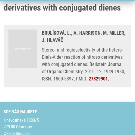
derivatives with conjugated dienes
BRULÍKOVÁ, L., A. HARRISON, M. MILLER,
J. HLAVÁČ
Stereo- and regioselectivity of the hetero-
Diels-Alder reaction of nitroso derivatives
with conjugated dienes. Beilstein Journal
of Organic Chemistry. 2016, 12, 1949-1980,
ISSN: 1860-5397, PMID:
27829901
,
KDE NÁS NAJDETE
Hněvotínská 1333/5
779 00 Olomouc
Czech Republic