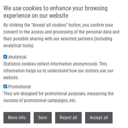
Přejít k hlavnímu obsahu
We use cookies to enhance your browsing
experience on our website
Header image
By clicking the "Accept all cookies" button, you confirm your
consent to the access and processing of the personal data and
their possible sharing with our selected partners (including
analytical tools).
Analytical
Statistics cookies collect information anonymously. This
information helps us to understand how our visitors use our
website.
Drobečková navigace
Promotional
Domů
They are designed for promotional purposes, measuring the
Stereo- And Regioselectivity Of The Hetero-Diels-Alder Reaction Of
Nitroso Derivatives With Conjugated Dienes
success of promotional campaigns, etc.
Withdr
Stereo- and regioselectivity of the
More info
Save
Reject all
Accept all
hetero-Diels-Alder reaction of nitroso