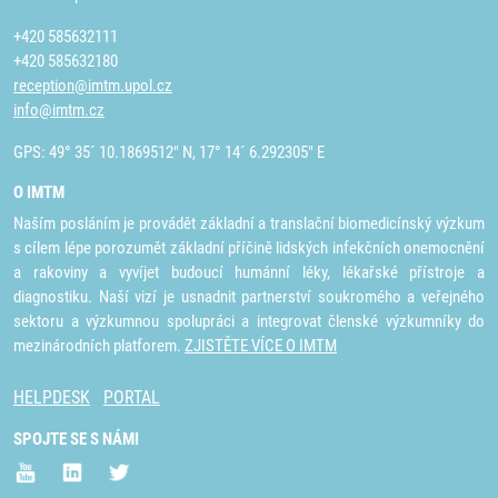
+420 585632111
+420 585632180
reception@imtm.upol.cz
info@imtm.cz
GPS: 49° 35´ 10.1869512" N, 17° 14´ 6.292305" E
O IMTM
Naším posláním je provádět základní a translační biomedicínský výzkum
s cílem lépe porozumět základní příčině lidských infekčních onemocnění
a rakoviny a vyvíjet budoucí humánní léky, lékařské přístroje a
diagnostiku. Naší vizí je usnadnit partnerství soukromého a veřejného
sektoru a výzkumnou spolupráci a integrovat členské výzkumníky do
mezinárodních platforem.
ZJISTĚTE VÍCE O IMTM
HELPDESK
PORTAL
SPOJTE SE S NÁMI