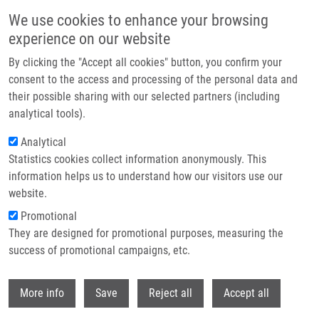
Přejít k hlavnímu obsahu
We use cookies to enhance your browsing
experience on our website
Header image
By clicking the "Accept all cookies" button, you confirm your
consent to the access and processing of the personal data and
their possible sharing with our selected partners (including
analytical tools).
Analytical
Statistics cookies collect information anonymously. This
information helps us to understand how our visitors use our
website.
Drobečková navigace
Promotional
Domů
They are designed for promotional purposes, measuring the
Paving The Way For Future PSMA Inhibitors: Insights From Comparative
Preclinical Evaluations Of Structure Modifications
success of promotional campaigns, etc.
Withdr
Paving the way for future PSMA
More info
Save
Reject all
Accept all
inhibitors: insights from comparative