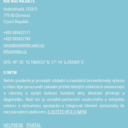
KDE NÁS NAJDETE
Hněvotínská 1333/5
779 00 Olomouc
Czech Republic
+420 585632111
+420 585632180
reception@imtm.upol.cz
info@imtm.cz
GPS: 49° 35´ 10.1869512" N, 17° 14´ 6.292305" E
O IMTM
Naším posláním je provádět základní a translační biomedicínský výzkum
s cílem lépe porozumět základní příčině lidských infekčních onemocnění
a rakoviny a vyvíjet budoucí humánní léky, lékařské přístroje a
diagnostiku. Naší vizí je usnadnit partnerství soukromého a veřejného
sektoru a výzkumnou spolupráci a integrovat členské výzkumníky do
mezinárodních platforem.
ZJISTĚTE VÍCE O IMTM
HELPDESK
PORTAL