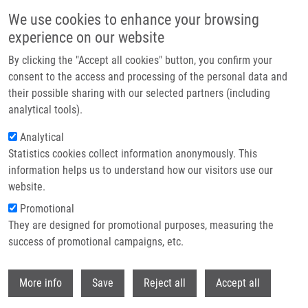
Přejít k hlavnímu obsahu
We use cookies to enhance your browsing
experience on our website
Header image
By clicking the "Accept all cookies" button, you confirm your
consent to the access and processing of the personal data and
their possible sharing with our selected partners (including
analytical tools).
Analytical
Statistics cookies collect information anonymously. This
information helps us to understand how our visitors use our
website.
Drobečková navigace
Promotional
Domů
They are designed for promotional purposes, measuring the
Generation Of Human IPSCs From Human Prostate Cancer-associated
Fibroblasts IBPi002-A
success of promotional campaigns, etc.
Withdr
Generation of human iPSCs from
More info
Save
Reject all
Accept all
human prostate cancer-associated