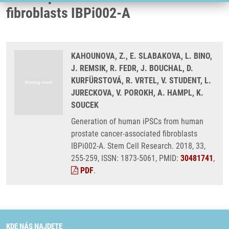
fibroblasts IBPi002-A
KAHOUNOVA, Z., E. SLABAKOVA, L. BINO,
J. REMSIK, R. FEDR, J. BOUCHAL, D.
KURFÜRSTOVÁ, R. VRTEL, V. STUDENT, L.
JURECKOVA, V. POROKH, A. HAMPL, K.
SOUCEK
Generation of human iPSCs from human
prostate cancer-associated fibroblasts
IBPi002-A. Stem Cell Research. 2018, 33,
255-259, ISSN: 1873-5061, PMID:
30481741
,
PDF
.
KDE NÁS NAJDETE