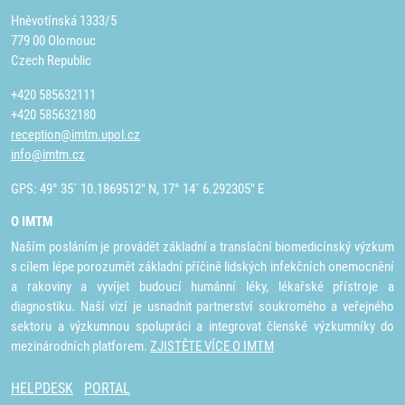
Hněvotínská 1333/5
779 00 Olomouc
Czech Republic
+420 585632111
+420 585632180
reception@imtm.upol.cz
info@imtm.cz
GPS: 49° 35´ 10.1869512" N, 17° 14´ 6.292305" E
O IMTM
Naším posláním je provádět základní a translační biomedicínský výzkum
s cílem lépe porozumět základní příčině lidských infekčních onemocnění
a rakoviny a vyvíjet budoucí humánní léky, lékařské přístroje a
diagnostiku. Naší vizí je usnadnit partnerství soukromého a veřejného
sektoru a výzkumnou spolupráci a integrovat členské výzkumníky do
mezinárodních platforem.
ZJISTĚTE VÍCE O IMTM
HELPDESK
PORTAL