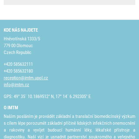
KDE NÁS NAJDETE
Hněvotínská 1333/5
779 00 Olomouc
Czech Republic
+420 585632111
+420 585632180
reception@imtm.upol.cz
info@imtm.cz
GPS: 49° 35´ 10.1869512" N, 17° 14´ 6.292305" E
O IMTM
Naším posláním je provádět základní a translační biomedicínský výzkum
s cílem lépe porozumět základní příčině lidských infekčních onemocnění
a rakoviny a vyvíjet budoucí humánní léky, lékařské přístroje a
diagnostiku. Naší vizí je usnadnit partnerství soukromého a veřejného