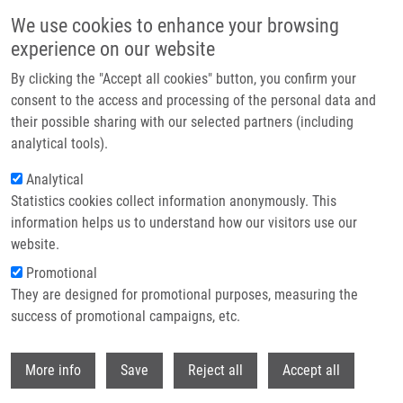
Přejít k hlavnímu obsahu
We use cookies to enhance your browsing
experience on our website
Header image
By clicking the "Accept all cookies" button, you confirm your
consent to the access and processing of the personal data and
their possible sharing with our selected partners (including
analytical tools).
Analytical
Statistics cookies collect information anonymously. This
information helps us to understand how our visitors use our
website.
Drobečková navigace
Promotional
Domů
Kašparová Zdena
They are designed for promotional purposes, measuring the
success of promotional campaigns, etc.
Kašparová Zdena
Withdr
More info
Save
Reject all
Accept all