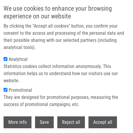
Přejít k hlavnímu obsahu
We use cookies to enhance your browsing
experience on our website
Header image
By clicking the "Accept all cookies" button, you confirm your
consent to the access and processing of the personal data and
their possible sharing with our selected partners (including
analytical tools).
Analytical
Statistics cookies collect information anonymously. This
information helps us to understand how our visitors use our
website.
Drobečková navigace
Promotional
Domů
Hladarenko Yuliia
They are designed for promotional purposes, measuring the
success of promotional campaigns, etc.
Hladarenko Yuliia
Withdr
More info
Save
Reject all
Accept all