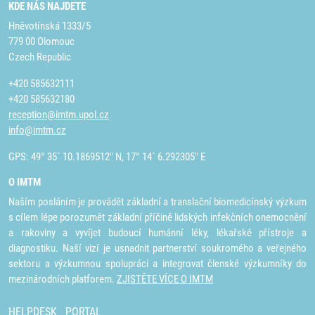
KDE NÁS NAJDETE
Hněvotínská 1333/5
779 00 Olomouc
Czech Republic
+420 585632111
+420 585632180
reception@imtm.upol.cz
info@imtm.cz
GPS: 49° 35´ 10.1869512" N, 17° 14´ 6.292305" E
O IMTM
Naším posláním je provádět základní a translační biomedicínský výzkum
s cílem lépe porozumět základní příčině lidských infekčních onemocnění
a rakoviny a vyvíjet budoucí humánní léky, lékařské přístroje a
diagnostiku. Naší vizí je usnadnit partnerství soukromého a veřejného
sektoru a výzkumnou spolupráci a integrovat členské výzkumníky do
mezinárodních platforem.
ZJISTĚTE VÍCE O IMTM
HELPDESK
PORTAL