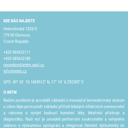
KDE NÁS NAJDETE
Hněvotínská 1333/5
779 00 Olomouc
Czech Republic
+420 585632111
+420 585632180
reception@imtm.upol.cz
info@imtm.cz
GPS: 49° 35´ 10.1869512" N, 17° 14´ 6.292305" E
O IMTM
Naším posláním je provádět základní a translační biomedicínský výzkum
s cílem lépe porozumět základní příčině lidských infekčních onemocnění
a rakoviny a vyvíjet budoucí humánní léky, lékařské přístroje a
diagnostiku. Naší vizí je usnadnit partnerství soukromého a veřejného
sektoru a výzkumnou spolupráci a integrovat členské výzkumníky do