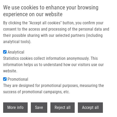
Přejít k hlavnímu obsahu
We use cookies to enhance your browsing
experience on our website
Header image
By clicking the "Accept all cookies" button, you confirm your
consent to the access and processing of the personal data and
their possible sharing with our selected partners (including
analytical tools).
Analytical
Statistics cookies collect information anonymously. This
information helps us to understand how our visitors use our
website.
Drobečková navigace
Promotional
Domů
Hrašnová Patrícia
They are designed for promotional purposes, measuring the
success of promotional campaigns, etc.
Hrašnová Patrícia
Withdr
More info
Save
Reject all
Accept all