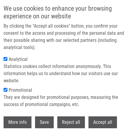
Přejít k hlavnímu obsahu
We use cookies to enhance your browsing
experience on our website
Header image
By clicking the "Accept all cookies" button, you confirm your
consent to the access and processing of the personal data and
their possible sharing with our selected partners (including
analytical tools).
Analytical
Statistics cookies collect information anonymously. This
information helps us to understand how our visitors use our
website.
Drobečková navigace
Promotional
Domů
Neužilová Barbora
They are designed for promotional purposes, measuring the
success of promotional campaigns, etc.
Neužilová Barbora
Withdr
More info
Save
Reject all
Accept all