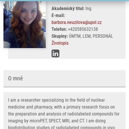
Akademický titul:
Ing.
E-mail:
barbora.neuzilova@upol.cz
Telefon:
+420585632138
Skupiny:
ÚMTM, LEM, PERSONÁL
Životopis
O mně
I am a researcher specializing in the field of nuclear
medicine and pharmacy, with a primary research focus on
the preparation and analysis of radiolabeled compounds for
imaging by microPET, SPECT, MRI, and CT. I am doing
biodistribution studies of radiolabeled compounds in vivo