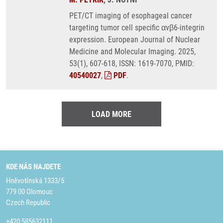
PET/CT imaging of esophageal cancer
targeting tumor cell specific αvβ6-integrin
expression. European Journal of Nuclear
Medicine and Molecular Imaging. 2025,
53(1), 607-618, ISSN: 1619-7070, PMID:
40540027
,
PDF
.
LOAD MORE
KDE NÁS NAJDETE
Hněvotínská 1333/5
779 00 Olomouc
Czech Republic
+420 585632111