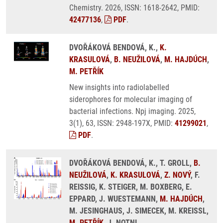
Chemistry. 2026, ISSN: 1618-2642, PMID:
42477136
,
PDF
.
DVOŘÁKOVÁ BENDOVÁ, K.,
K.
KRASULOVÁ
,
B. NEUŽILOVÁ
,
M. HAJDÚCH
,
M. PETŘÍK
New insights into radiolabelled
siderophores for molecular imaging of
bacterial infections. Npj imaging. 2025,
3(1), 63, ISSN: 2948-197X, PMID:
41299021
,
PDF
.
DVOŘÁKOVÁ BENDOVÁ, K., T. GROLL,
B.
NEUŽILOVÁ
,
K. KRASULOVÁ
,
Z. NOVÝ
, F.
REISSIG, K. STEIGER, M. BOXBERG, E.
EPPARD, J. WUESTEMANN,
M. HAJDÚCH
,
M. JESINGHAUS, J. SIMECEK, M. KREISSL,
M. PETŘÍK
, J. NOTNI