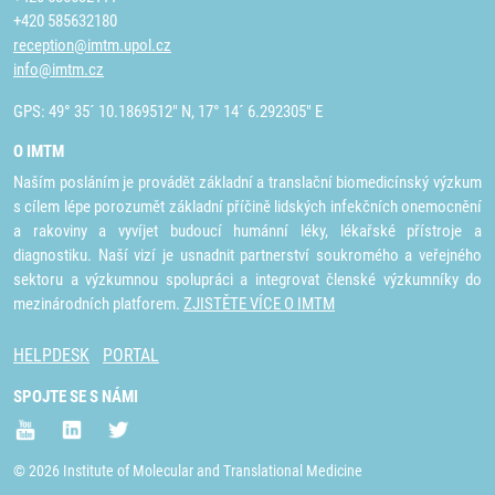
+420 585632180
reception@imtm.upol.cz
info@imtm.cz
GPS: 49° 35´ 10.1869512" N, 17° 14´ 6.292305" E
O IMTM
Naším posláním je provádět základní a translační biomedicínský výzkum
s cílem lépe porozumět základní příčině lidských infekčních onemocnění
a rakoviny a vyvíjet budoucí humánní léky, lékařské přístroje a
diagnostiku. Naší vizí je usnadnit partnerství soukromého a veřejného
sektoru a výzkumnou spolupráci a integrovat členské výzkumníky do
mezinárodních platforem.
ZJISTĚTE VÍCE O IMTM
HELPDESK
PORTAL
SPOJTE SE S NÁMI
© 2026 Institute of Molecular and Translational Medicine