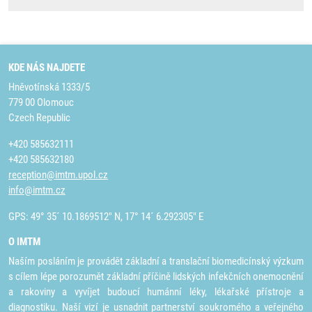
KDE NÁS NAJDETE
Hněvotínská 1333/5
779 00 Olomouc
Czech Republic
+420 585632111
+420 585632180
reception@imtm.upol.cz
info@imtm.cz
GPS: 49° 35´ 10.1869512" N, 17° 14´ 6.292305" E
O IMTM
Naším posláním je provádět základní a translační biomedicínský výzkum
s cílem lépe porozumět základní příčině lidských infekčních onemocnění
a rakoviny a vyvíjet budoucí humánní léky, lékařské přístroje a
diagnostiku. Naší vizí je usnadnit partnerství soukromého a veřejného