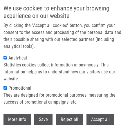
Přejít k hlavnímu obsahu
We use cookies to enhance your browsing
experience on our website
Header image
By clicking the "Accept all cookies" button, you confirm your
consent to the access and processing of the personal data and
their possible sharing with our selected partners (including
analytical tools).
Analytical
Statistics cookies collect information anonymously. This
information helps us to understand how our visitors use our
website.
Drobečková navigace
Promotional
Domů
Drozdová Barbora
They are designed for promotional purposes, measuring the
success of promotional campaigns, etc.
Drozdová Barbora
Withdr
More info
Save
Reject all
Accept all