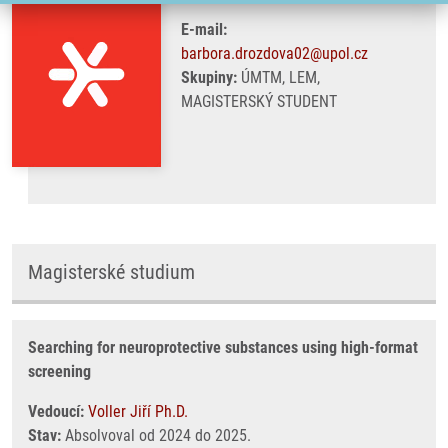
E-mail:
barbora.drozdova02@upol.cz
Skupiny:
ÚMTM, LEM,
MAGISTERSKÝ STUDENT
Magisterské studium
Searching for neuroprotective substances using high-format
screening
Vedoucí:
Voller Jiří Ph.D.
Stav:
Absolvoval od 2024 do 2025.