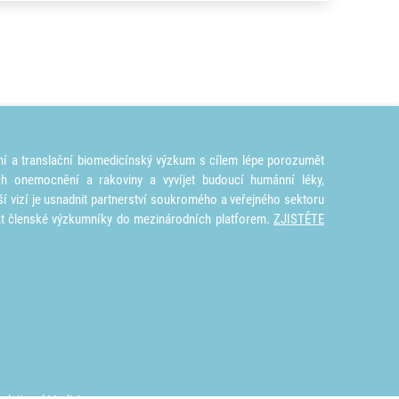
ní a translační biomedicínský výzkum s cílem lépe porozumět
ích onemocnění a rakoviny a vyvíjet budoucí humánní léky,
ší vizí je usnadnit partnerství soukromého a veřejného sektoru
at členské výzkumníky do mezinárodních platforem.
ZJISTĚTE