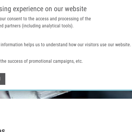
IMTM PORTÁL
PODPOŘTE V
sing experience on our website
 your consent to the access and processing of the
d partners (including analytical tools).
Domů
O nás
Technologie a služby
 information helps us to understand how our visitors use our website.
the success of promotional campaigns, etc.
Withdraw consent
l
ps