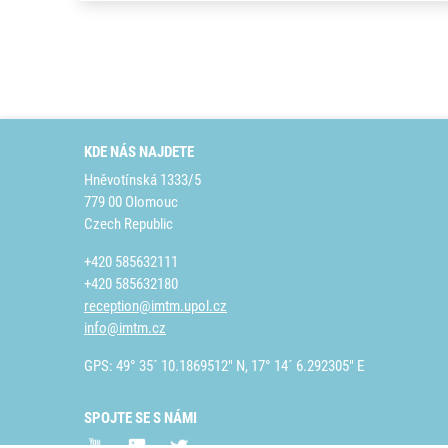
KDE NÁS NAJDETE
Hněvotínská 1333/5
779 00 Olomouc
Czech Republic
+420 585632111
+420 585632180
reception@imtm.upol.cz
info@imtm.cz
GPS: 49° 35´ 10.1869512" N, 17° 14´ 6.292305" E
SPOJTE SE S NÁMI