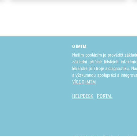
O IMTM
Naším posláním je provádět základ
základní příčině lidských infekčn
lékařské přístroje a diagnostiku. Na
a výzkumnou spolupráci a integrov
VÍCE O IMTM
HELPDESK
PORTAL