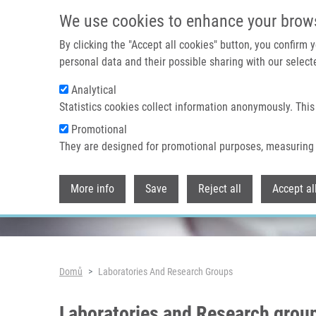
Přejít k hlavnímu obsahu
We use cookies to enhance your brow
By clicking the "Accept all cookies" button, you confirm
personal data and their possible sharing with our selecte
Analytical
Header image
Statistics cookies collect information anonymously. This
Promotional
They are designed for promotional purposes, measuring 
More info
Save
Reject all
Accept al
Drobečková navigace
Domů
Laboratories And Research Groups
Laboratories and Research grou