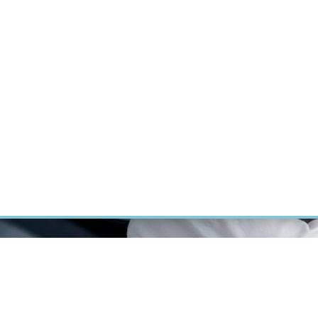
ÝZKUM RAKOVINY
INTRANET
PŘIHLÁSIT SE
CZECH
Výzkum
Kariéra
Kontakt
E-shop