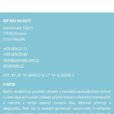
KDE NÁS NAJDETE
Hněvotínská 1333/5
779 00 Olomouc
Czech Republic
+420 585632111
+420 585632180
reception@imtm.upol.cz
info@imtm.cz
GPS: 49° 35´ 10.1869512" N, 17° 14´ 6.292305" E
O IMTM
Naším posláním je provádět základní a translační biomedicínský výzkum
s cílem lépe porozumět základní příčině lidských infekčních onemocnění
a rakoviny a vyvíjet budoucí humánní léky, lékařské přístroje a
diagnostiku. Naší vizí je usnadnit partnerství soukromého a veřejného