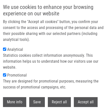
Přejít k hlavnímu obsahu
We use cookies to enhance your browsing
experience on our website
Header image
By clicking the "Accept all cookies" button, you confirm your
consent to the access and processing of the personal data and
their possible sharing with our selected partners (including
analytical tools).
Analytical
Statistics cookies collect information anonymously. This
information helps us to understand how our visitors use our
website.
Drobečková navigace
Promotional
Domů
They are designed for promotional purposes, measuring the
Tumors Overexpressing RNF168 Show Altered DNA Repair And
Responses To Genotoxic Treatments, Genomic Instability And Resistance To
success of promotional campaigns, etc.
Proteotoxic Stress
Withdr
More info
Save
Reject all
Accept all
Tumors overexpressing RNF168 show