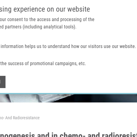
IMTM PORTÁL
PODPOŘTE V
sing experience on our website
 your consent to the access and processing of the
d partners (including analytical tools).
Domů
O nás
Technologie a služby
 information helps us to understand how our visitors use our website.
the success of promotional campaigns, etc.
Withdraw consent
l
mo- And Radioresistance
cinogenesis and in chemo- and radioresi