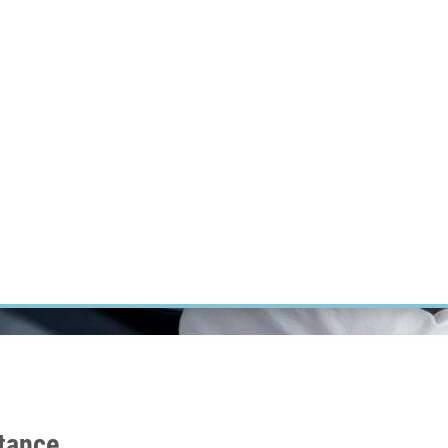
ÝZKUM RAKOVINY
INTRANET
PŘIHLÁSIT SE
CZECH
Výzkum
Kariéra
Kontakt
E-shop
stance