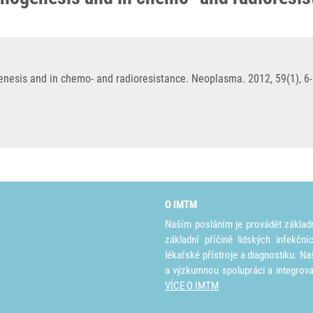
genesis and in chemo- and radioresistance. Neoplasma. 2012, 59(1), 6
O IMTM
Naším posláním je provádět základ
základní příčině lidských infekčn
lékařské přístroje a diagnostiku. Na
a výzkumnou spolupráci a integrov
VÍCE O IMTM