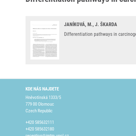
JANÍKOVÁ, M., J. ŠKARDA
Differentiation pathways in carcino
KDE NÁS NAJDETE
Hněvotínská 1333/5
779 00 Olomouc
Czech Republic
+420 585632111
+420 585632180
reception@imtm.upol.cz