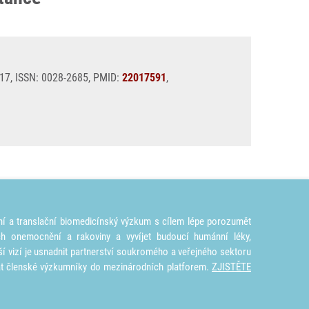
-17, ISSN: 0028-2685, PMID:
22017591
,
ní a translační biomedicínský výzkum s cílem lépe porozumět
ích onemocnění a rakoviny a vyvíjet budoucí humánní léky,
ší vizí je usnadnit partnerství soukromého a veřejného sektoru
at členské výzkumníky do mezinárodních platforem.
ZJISTĚTE