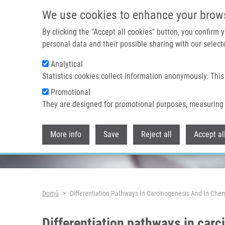
Přejít k hlavnímu obsahu
We use cookies to enhance your brow
By clicking the "Accept all cookies" button, you confirm
personal data and their possible sharing with our selecte
Analytical
Header image
Statistics cookies collect information anonymously. This
Promotional
They are designed for promotional purposes, measuring 
More info
Save
Reject all
Accept al
Drobečková navigace
Domů
Differentiation Pathways In Carcinogenesis And In Che
Differentiation pathways in car