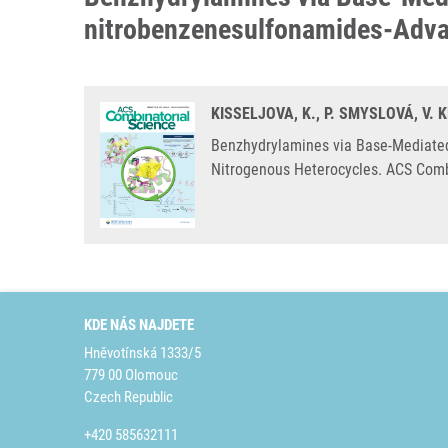
nitrobenzenesulfonamides-Advan
KISSELJOVA, K., P. SMYSLOVÁ, V.
Benzhydrylamines via Base-Mediated 
Nitrogenous Heterocycles. ACS Combi
KDE NÁS NAJDETE
Hněvotínská 1333/5
779 00 Olomouc
Czech Republic
+420 585632111