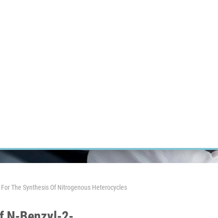
ÝZKUM RAKOVINY
INTRANET
PŘIHLÁSIT SE
CZECH
Výzkum
Kariéra
Kontakt
E-shop
For The Synthesis Of Nitrogenous Heterocycles
f N-Benzyl-2-