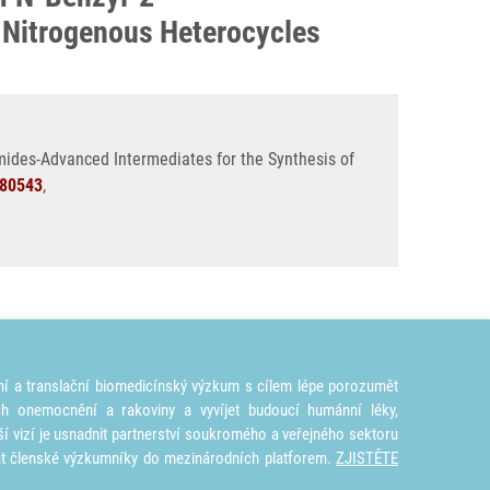
 Nitrogenous Heterocycles
mides-Advanced Intermediates for the Synthesis of
80543
,
ní a translační biomedicínský výzkum s cílem lépe porozumět
ích onemocnění a rakoviny a vyvíjet budoucí humánní léky,
ší vizí je usnadnit partnerství soukromého a veřejného sektoru
at členské výzkumníky do mezinárodních platforem.
ZJISTĚTE