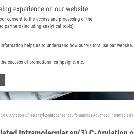
IMTM PORTÁL
PODPOŘTE V
sing experience on our website
 your consent to the access and processing of the
d partners (including analytical tools).
Domů
O nás
Technologie a služby
 information helps us to understand how our visitors use our website.
the success of promotional campaigns, etc.
Withdraw consent
l
3) C-Arylation Of N-Benzyl-2-nitrobenzenesulfonamides-Advanced Intermediates 
ated Intramolecular sp(3) C-Arylation o