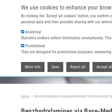
Přejít k hlavnímu obsahu
We use cookies to enhance your brow
By clicking the "Accept all cookies" button, you confirm
personal data and their possible sharing with our selecte
Analytical
Header image
Statistics cookies collect information anonymously. This
Promotional
They are designed for promotional purposes, measuring 
More info
Save
Reject all
Accept al
Drobečková navigace
Domů
Benzhydrylamines Via Base-Mediated Intramolecular Sp(
Benzhydrylamines via Base-Medi