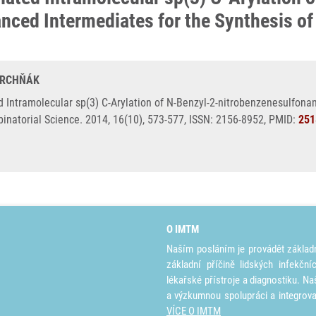
ced Intermediates for the Synthesis of
 KRCHŇÁK
Intramolecular sp(3) C-Arylation of N-Benzyl-2-nitrobenzenesulfona
natorial Science. 2014, 16(10), 573-577, ISSN: 2156-8952, PMID:
251
O IMTM
Naším posláním je provádět základ
základní příčině lidských infekčn
lékařské přístroje a diagnostiku. Na
a výzkumnou spolupráci a integrov
VÍCE O IMTM