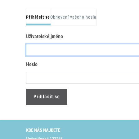
Hlavní záložky
Přihlásit se
Obnovení vašeho hesla
Uživatelské jméno
Heslo
KDE NÁS NAJDETE
Hněvotínská 1333/5