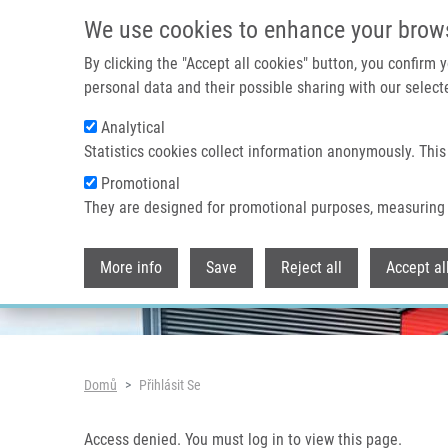
Přejít k hlavnímu obsahu
Access denied. You must log in to view this page.
We use cookies to enhance your brow
By clicking the "Accept all cookies" button, you confirm
personal data and their possible sharing with our selecte
Analytical
Header image
Statistics cookies collect information anonymously. This
Promotional
They are designed for promotional purposes, measuring 
More info
Save
Reject all
Accept al
Drobečková navigace
Domů
Přihlásit Se
Access denied. You must log in to view this page.