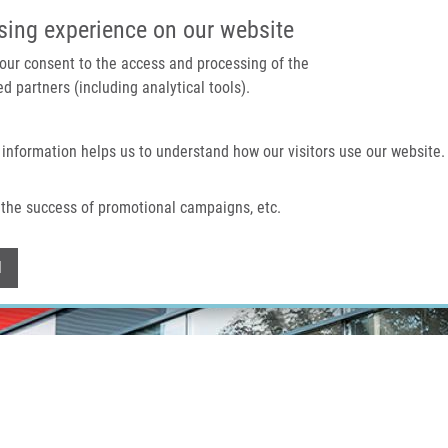
IMTM PORTÁL
PODPOŘTE V
sing experience on our website
 your consent to the access and processing of the
d partners (including analytical tools).
Domů
O nás
Technologie a služby
 information helps us to understand how our visitors use our website.
the success of promotional campaigns, etc.
Withdraw consent
l