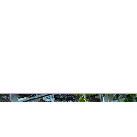
ÝZKUM RAKOVINY
INTRANET
PŘIHLÁSIT SE
CZECH
Výzkum
Kariéra
Kontakt
E-shop