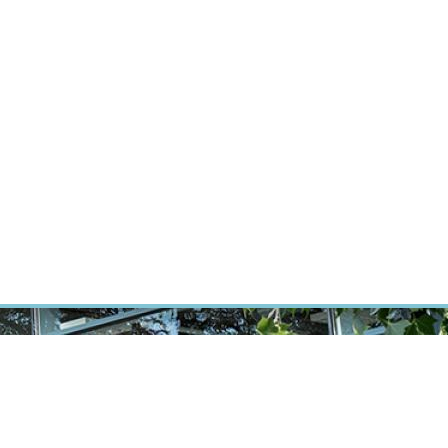
ÝZKUM RAKOVINY
INTRANET
PŘIHLÁSIT SE
CZECH
Výzkum
Kariéra
Kontakt
E-shop