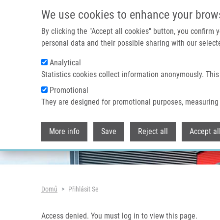
Přejít k hlavnímu obsahu
Access denied. You must log in to view this page.
We use cookies to enhance your brow
By clicking the "Accept all cookies" button, you confirm
personal data and their possible sharing with our selecte
Analytical
Header image
Statistics cookies collect information anonymously. This
Promotional
They are designed for promotional purposes, measuring 
More info
Save
Reject all
Accept al
Drobečková navigace
Domů
Přihlásit Se
Access denied. You must log in to view this page.