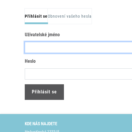
Hlavní záložky
Přihlásit se
Obnovení vašeho hesla
Uživatelské jméno
Heslo
KDE NÁS NAJDETE
Hněvotínská 1333/5