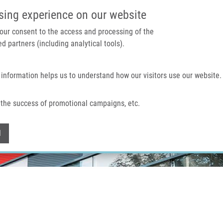
IMTM PORTÁL
PODPOŘTE V
sing experience on our website
 your consent to the access and processing of the
d partners (including analytical tools).
Domů
O nás
Technologie a služby
 information helps us to understand how our visitors use our website.
the success of promotional campaigns, etc.
Withdraw consent
l