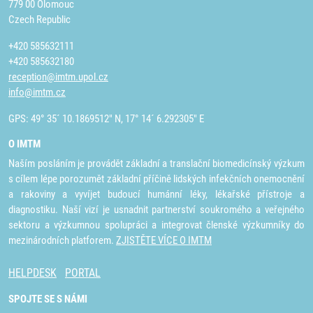
779 00 Olomouc
Czech Republic
+420 585632111
+420 585632180
reception@imtm.upol.cz
info@imtm.cz
GPS: 49° 35´ 10.1869512" N, 17° 14´ 6.292305" E
O IMTM
Naším posláním je provádět základní a translační biomedicínský výzkum
s cílem lépe porozumět základní příčině lidských infekčních onemocnění
a rakoviny a vyvíjet budoucí humánní léky, lékařské přístroje a
diagnostiku. Naší vizí je usnadnit partnerství soukromého a veřejného
sektoru a výzkumnou spolupráci a integrovat členské výzkumníky do
mezinárodních platforem.
ZJISTĚTE VÍCE O IMTM
HELPDESK
PORTAL
SPOJTE SE S NÁMI