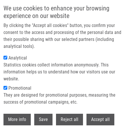
Přejít k hlavnímu obsahu
We use cookies to enhance your browsing
experience on our website
Header image
By clicking the "Accept all cookies" button, you confirm your
consent to the access and processing of the personal data and
their possible sharing with our selected partners (including
analytical tools).
Analytical
Statistics cookies collect information anonymously. This
information helps us to understand how our visitors use our
website.
Drobečková navigace
Promotional
Domů
They are designed for promotional purposes, measuring the
New Use Of Old Drugs: Repurposing Of Non-oncology Drugs For Cancer
And Oncology Drugs For Other Human Diseases
success of promotional campaigns, etc.
Withdr
New use of Old Drugs: Repurposing of
More info
Save
Reject all
Accept all
Non-oncology Drugs for Cancer and