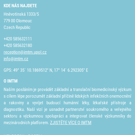
KDE NÁS NAJDETE
Hněvotínská 1333/5
779 00 Olomouc
Czech Republic
+420 585632111
+420 585632180
reception@imtm.upol.cz
info@imtm.cz
GPS: 49° 35´ 10.1869512" N, 17° 14´ 6.292305" E
O IMTM
Naším posláním je provádět základní a translační biomedicínský výzkum
s cílem lépe porozumět základní příčině lidských infekčních onemocnění
a rakoviny a vyvíjet budoucí humánní léky, lékařské přístroje a
diagnostiku. Naší vizí je usnadnit partnerství soukromého a veřejného
sektoru a výzkumnou spolupráci a integrovat členské výzkumníky do
mezinárodních platforem.
ZJISTĚTE VÍCE O IMTM