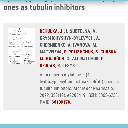
ones as tubulin inhibitors
ŘEHULKA, J.
, I. SUBTELNA, A.
KRYSHCHYSHYN-DYLEVYCH, A.
CHERNIIENKO, A. IVANOVA, M.
MATVEIEVA,
P. POLISHCHUK
,
S. GURSKÁ
,
M. HAJDÚCH
, O. ZAGRIJTCHUK,
P.
DŽUBÁK
, R. LESYK
Anticancer 5-arylidene-2-(4-
hydroxyphenyl)aminothiazol-4(5H)-ones as
tubulin inhibitors. Archiv der Pharmazie.
2022, 355(12), e2200419, ISSN: 0365-6233,
PMID:
36109178
,