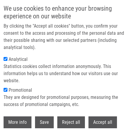
Přejít k hlavnímu obsahu
We use cookies to enhance your browsing
experience on our website
Header image
By clicking the "Accept all cookies" button, you confirm your
consent to the access and processing of the personal data and
their possible sharing with our selected partners (including
analytical tools).
Analytical
Statistics cookies collect information anonymously. This
information helps us to understand how our visitors use our
website.
Drobečková navigace
Promotional
Domů
They are designed for promotional purposes, measuring the
Anticancer 5-arylidene-2-(4-hydroxyphenyl)aminothiazol-4(5H)-ones As
Tubulin Inhibitors
success of promotional campaigns, etc.
Withdr
Anticancer 5-arylidene-2-(4-
More info
Save
Reject all
Accept all
hydroxyphenyl)aminothiazol-4(5H)-