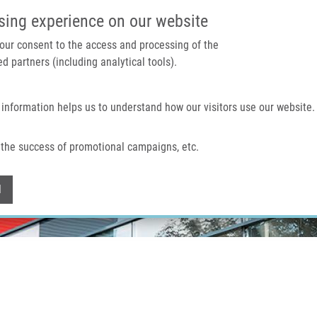
IMTM PORTÁL
PODPOŘTE V
sing experience on our website
 your consent to the access and processing of the
d partners (including analytical tools).
Domů
O nás
Technologie a služby
 information helps us to understand how our visitors use our website.
the success of promotional campaigns, etc.
Withdraw consent
l