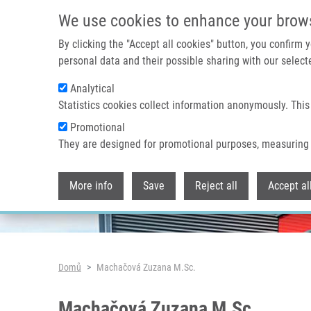
Přejít k hlavnímu obsahu
We use cookies to enhance your brow
By clicking the "Accept all cookies" button, you confirm
personal data and their possible sharing with our selecte
Analytical
Header image
Statistics cookies collect information anonymously. This
Promotional
They are designed for promotional purposes, measuring 
More info
Save
Reject all
Accept al
Drobečková navigace
Domů
Machačová Zuzana M.Sc.
Machačová Zuzana M.Sc.