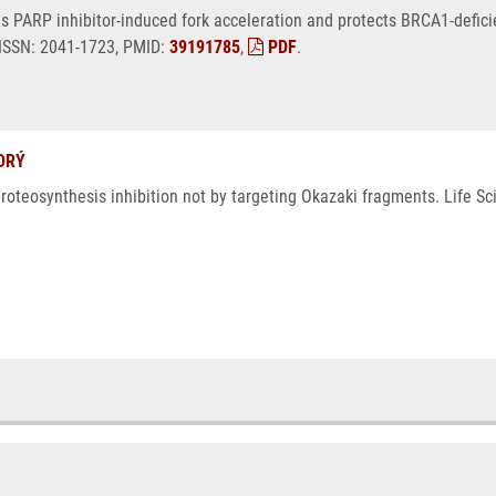
s PARP inhibitor-induced fork acceleration and protects BRCA1-defici
 ISSN: 2041-1723, PMID:
39191785
,
PDF
.
DRÝ
roteosynthesis inhibition not by targeting Okazaki fragments. Life Sc