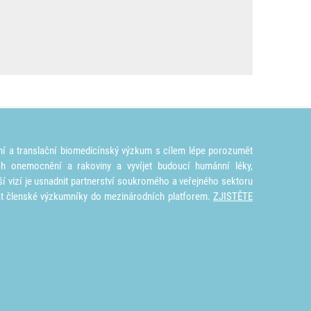
ní a translační biomedicínský výzkum s cílem lépe porozumět
ích onemocnění a rakoviny a vyvíjet budoucí humánní léky,
ší vizí je usnadnit partnerství soukromého a veřejného sektoru
at členské výzkumníky do mezinárodních platforem.
ZJISTĚTE