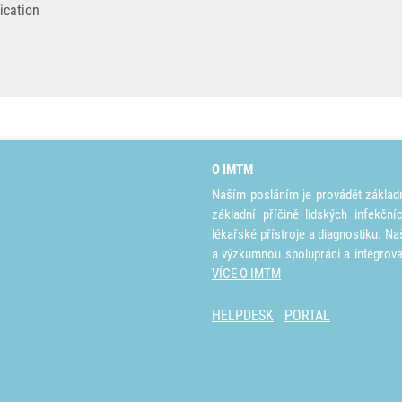
lication
O IMTM
Naším posláním je provádět základ
základní příčině lidských infekčn
lékařské přístroje a diagnostiku. Na
a výzkumnou spolupráci a integrov
VÍCE O IMTM
HELPDESK
PORTAL