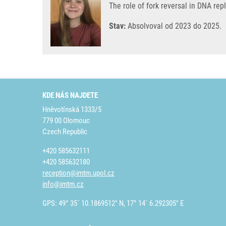
The role of fork reversal in DNA rep
Stav:
Absolvoval od 2023 do 2025.
KDE NÁS NAJDETE
Hněvotínská 1333/5
779 00 Olomouc
Czech Republic
+420 585632111
+420 585632180
reception@imtm.upol.cz
info@imtm.cz
GPS: 49° 35´ 10.1869512" N, 17° 14´ 6.292305" E