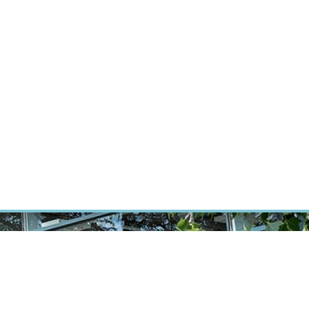
ÝZKUM RAKOVINY
INTRANET
PŘIHLÁSIT SE
CZECH
Výzkum
Kariéra
Kontakt
E-shop