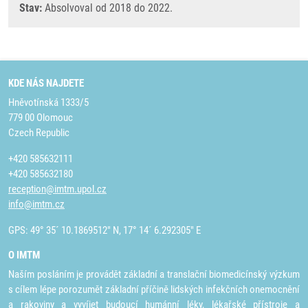
Stav:
Absolvoval od 2018 do 2022.
KDE NÁS NAJDETE
Hněvotínská 1333/5
779 00 Olomouc
Czech Republic
+420 585632111
+420 585632180
reception@imtm.upol.cz
info@imtm.cz
GPS: 49° 35´ 10.1869512" N, 17° 14´ 6.292305" E
O IMTM
Naším posláním je provádět základní a translační biomedicínský výzkum
s cílem lépe porozumět základní příčině lidských infekčních onemocnění
a rakoviny a vyvíjet budoucí humánní léky, lékařské přístroje a