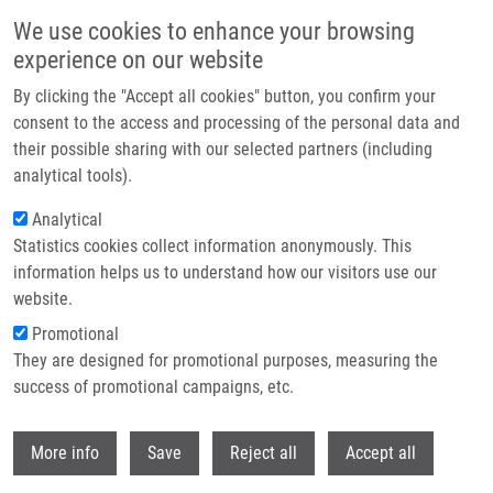
Přejít k hlavnímu obsahu
We use cookies to enhance your browsing
experience on our website
Header image
By clicking the "Accept all cookies" button, you confirm your
consent to the access and processing of the personal data and
their possible sharing with our selected partners (including
analytical tools).
Analytical
Statistics cookies collect information anonymously. This
information helps us to understand how our visitors use our
website.
Drobečková navigace
Promotional
Domů
Barbuščáková Zuzana M.Sc.
They are designed for promotional purposes, measuring the
success of promotional campaigns, etc.
Barbuščáková Zuzana M.Sc.
Withdr
More info
Save
Reject all
Accept all