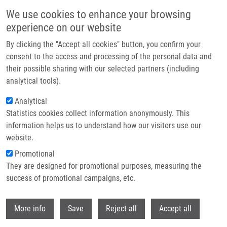
Přejít k hlavnímu obsahu
We use cookies to enhance your browsing
experience on our website
Header image
By clicking the "Accept all cookies" button, you confirm your
consent to the access and processing of the personal data and
their possible sharing with our selected partners (including
analytical tools).
Analytical
Statistics cookies collect information anonymously. This
information helps us to understand how our visitors use our
website.
Drobečková navigace
Promotional
Domů
Kupka Jaroslav
They are designed for promotional purposes, measuring the
success of promotional campaigns, etc.
Kupka Jaroslav
Withdr
More info
Save
Reject all
Accept all