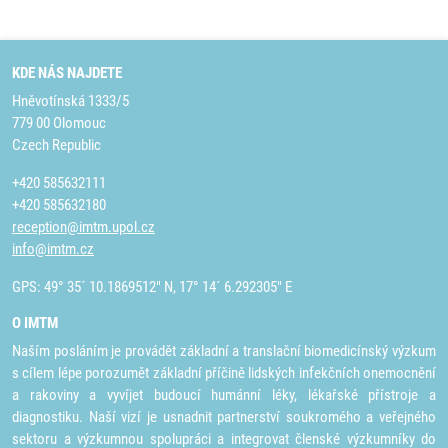
KDE NÁS NAJDETE
Hněvotínská 1333/5
779 00 Olomouc
Czech Republic
+420 585632111
+420 585632180
reception@imtm.upol.cz
info@imtm.cz
GPS: 49° 35´ 10.1869512" N, 17° 14´ 6.292305" E
O IMTM
Naším posláním je provádět základní a translační biomedicínský výzkum
s cílem lépe porozumět základní příčině lidských infekčních onemocnění
a rakoviny a vyvíjet budoucí humánní léky, lékařské přístroje a
diagnostiku. Naší vizí je usnadnit partnerství soukromého a veřejného
sektoru a výzkumnou spolupráci a integrovat členské výzkumníky do