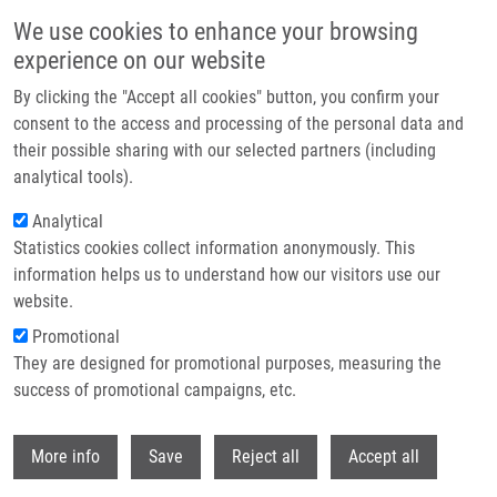
Přejít k hlavnímu obsahu
We use cookies to enhance your browsing
experience on our website
Header image
By clicking the "Accept all cookies" button, you confirm your
consent to the access and processing of the personal data and
their possible sharing with our selected partners (including
analytical tools).
Analytical
Statistics cookies collect information anonymously. This
information helps us to understand how our visitors use our
website.
Drobečková navigace
Promotional
Domů
They are designed for promotional purposes, measuring the
Utilization Of Self-sampling Kits For HPV Testing In Cervical Cancer
Screening - Pilot Study
success of promotional campaigns, etc.
Withdr
Utilization of self-sampling kits for
More info
Save
Reject all
Accept all
HPV testing in cervical cancer