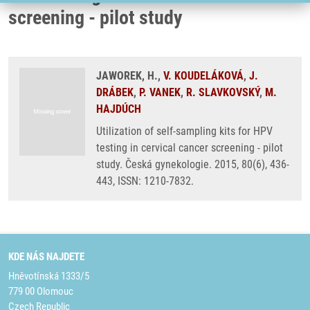
screening - pilot study
JAWOREK, H.,
V. KOUDELÁKOVÁ
,
J.
DRÁBEK
,
P. VANEK
,
R. SLAVKOVSKÝ
,
M.
HAJDÚCH
Utilization of self-sampling kits for HPV
testing in cervical cancer screening - pilot
study. Česká gynekologie. 2015, 80(6), 436-
443, ISSN: 1210-7832.
KDE NÁS NAJDETE
Hněvotínská 1333/5
779 00 Olomouc
Czech Republic