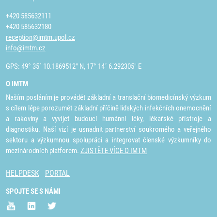
+420 585632111
+420 585632180
reception@imtm.upol.cz
info@imtm.cz
GPS: 49° 35´ 10.1869512" N, 17° 14´ 6.292305" E
O IMTM
Naším posláním je provádět základní a translační biomedicínský výzkum
s cílem lépe porozumět základní příčině lidských infekčních onemocnění
a rakoviny a vyvíjet budoucí humánní léky, lékařské přístroje a
diagnostiku. Naší vizí je usnadnit partnerství soukromého a veřejného
sektoru a výzkumnou spolupráci a integrovat členské výzkumníky do
mezinárodních platforem.
ZJISTĚTE VÍCE O IMTM
HELPDESK
PORTAL
SPOJTE SE S NÁMI