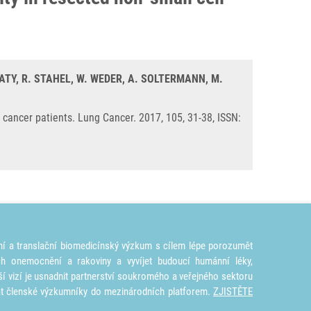
BATY, R. STAHEL, W. WEDER, A. SOLTERMANN, M.
 cancer patients. Lung Cancer. 2017, 105, 31-38, ISSN:
ní a translační biomedicínský výzkum s cílem lépe porozumět
ích onemocnění a rakoviny a vyvíjet budoucí humánní léky,
ší vizí je usnadnit partnerství soukromého a veřejného sektoru
at členské výzkumníky do mezinárodních platforem.
ZJISTĚTE