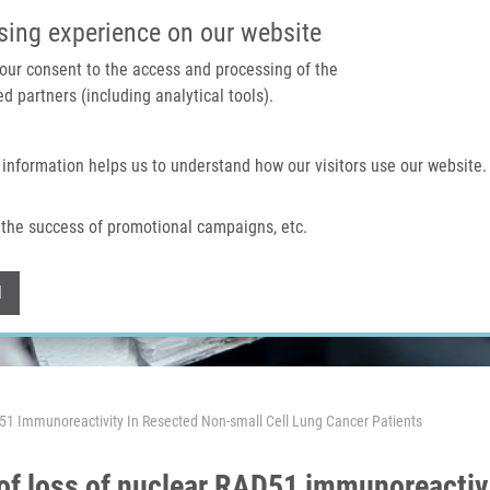
IMTM PORTÁL
PODPOŘTE V
sing experience on our website
 your consent to the access and processing of the
d partners (including analytical tools).
Domů
O nás
Technologie a služby
 information helps us to understand how our visitors use our website.
the success of promotional campaigns, etc.
Withdraw consent
l
D51 Immunoreactivity In Resected Non-small Cell Lung Cancer Patients
of loss of nuclear RAD51 immunoreactivi