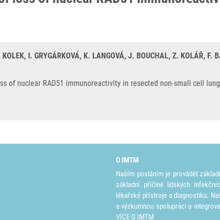
 KOLEK, I. GRYGÁRKOVÁ, K. LANGOVÁ, J. BOUCHAL, Z. KOLÁŘ, F. 
oss of nuclear RAD51 immunoreactivity in resected non-small cell lung
O IMTM
Naším posláním je provádět základ
základní příčině lidských infekčn
lékařské přístroje a diagnostiku. Na
a výzkumnou spolupráci a integrov
VÍCE O IMTM