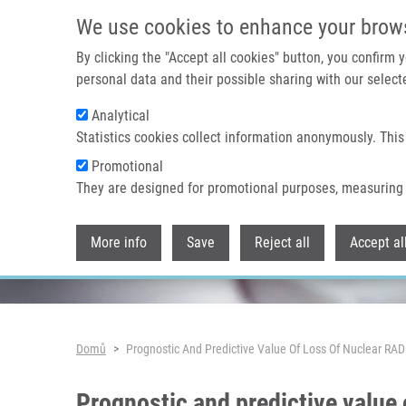
Přejít k hlavnímu obsahu
We use cookies to enhance your brow
By clicking the "Accept all cookies" button, you confirm
personal data and their possible sharing with our selecte
Analytical
Header image
Statistics cookies collect information anonymously. This
Promotional
They are designed for promotional purposes, measuring 
More info
Save
Reject all
Accept al
Drobečková navigace
Domů
Prognostic And Predictive Value Of Loss Of Nuclear RA
Prognostic and predictive value 