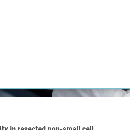
ÝZKUM RAKOVINY
INTRANET
PŘIHLÁSIT SE
CZECH
Výzkum
Kariéra
Kontakt
E-shop
ty in resected non-small cell