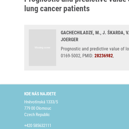
lung cancer patients
GACHECHILADZE, M., J. ŠKARDA, V.
JOERGER
Prognostic and predictive value of l
0169-5002, PMID:
28236982
,
KDE NÁS NAJDETE
Hněvotínská 1333/5
779 00 Olomouc
Czech Republic
+420 585632111