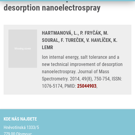
desorption nanoelectrospray
HARTMANOVÁ, L., P. FRYČÁK, M.
SOURAL, F. TUREČEK, V. HAVLÍČEK, K.
LEMR
Ion internal energy, salt tolerance and a
new technical improvement of desorption
nanoelectrospray. Journal of Mass
Spectrometry. 2014, 49(8), 750-754, ISSN:
1076-5174, PMID:
25044903
,
KDE NÁS NAJDETE
Hněvotínská 1333/5
779 00 Olomouc