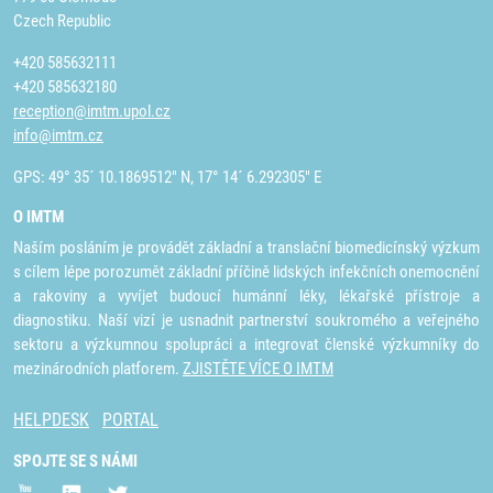
Czech Republic
+420 585632111
+420 585632180
reception@imtm.upol.cz
info@imtm.cz
GPS: 49° 35´ 10.1869512" N, 17° 14´ 6.292305" E
O IMTM
Naším posláním je provádět základní a translační biomedicínský výzkum
s cílem lépe porozumět základní příčině lidských infekčních onemocnění
a rakoviny a vyvíjet budoucí humánní léky, lékařské přístroje a
diagnostiku. Naší vizí je usnadnit partnerství soukromého a veřejného
sektoru a výzkumnou spolupráci a integrovat členské výzkumníky do
mezinárodních platforem.
ZJISTĚTE VÍCE O IMTM
HELPDESK
PORTAL
SPOJTE SE S NÁMI