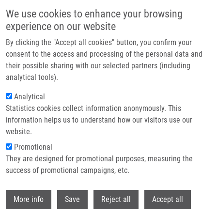
Přejít k hlavnímu obsahu
We use cookies to enhance your browsing
experience on our website
Header image
By clicking the "Accept all cookies" button, you confirm your
consent to the access and processing of the personal data and
their possible sharing with our selected partners (including
analytical tools).
Analytical
Statistics cookies collect information anonymously. This
information helps us to understand how our visitors use our
website.
Drobečková navigace
Promotional
Domů
They are designed for promotional purposes, measuring the
Ion Internal Energy, Salt Tolerance And a New Technical Improvement Of
Desorption Nanoelectrospray
success of promotional campaigns, etc.
Withdr
Ion internal energy, salt tolerance and
More info
Save
Reject all
Accept all
a new technical improvement of