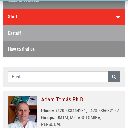
General contacts
Staff
Exstaff
How to find us
Adam Tomáš Ph.D.
Phone:
+420 588444231, +420 585632152
Groups:
ÚMTM, METABOLOMIKA,
PERSONÁL