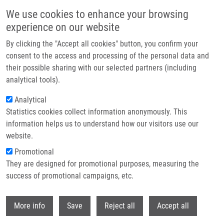
Přejít k hlavnímu obsahu
We use cookies to enhance your browsing
experience on our website
Header image
By clicking the "Accept all cookies" button, you confirm your
consent to the access and processing of the personal data and
their possible sharing with our selected partners (including
analytical tools).
Analytical
Statistics cookies collect information anonymously. This
information helps us to understand how our visitors use our
website.
Drobečková navigace
Promotional
Domů
Staff
They are designed for promotional purposes, measuring the
success of promotional campaigns, etc.
Staff
Withdr
More info
Save
Reject all
Accept all
Contacts menu