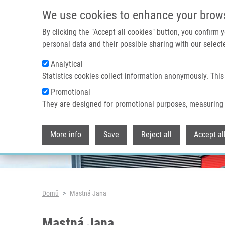
Přejít k hlavnímu obsahu
We use cookies to enhance your brow
By clicking the "Accept all cookies" button, you confirm
personal data and their possible sharing with our selecte
Analytical
Header image
Statistics cookies collect information anonymously. This
Promotional
They are designed for promotional purposes, measuring 
More info
Save
Reject all
Accept al
Drobečková navigace
Domů
Mastná Jana
Mastná Jana