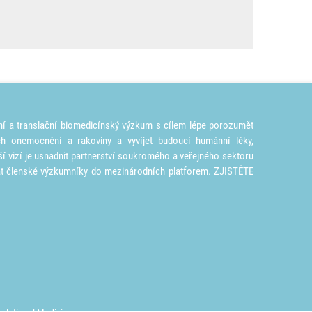
ní a translační biomedicínský výzkum s cílem lépe porozumět
ích onemocnění a rakoviny a vyvíjet budoucí humánní léky,
ší vizí je usnadnit partnerství soukromého a veřejného sektoru
at členské výzkumníky do mezinárodních platforem.
ZJISTĚTE