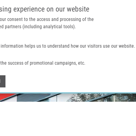
IMTM PORTÁL
PODPOŘTE V
sing experience on our website
 your consent to the access and processing of the
d partners (including analytical tools).
Domů
O nás
Technologie a služby
 information helps us to understand how our visitors use our website.
the success of promotional campaigns, etc.
Withdraw consent
l