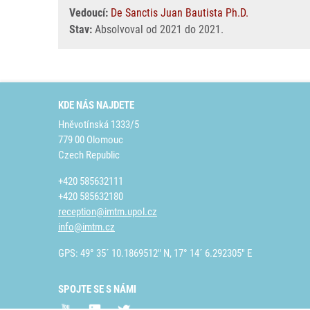
Vedoucí:
De Sanctis Juan Bautista Ph.D.
Stav:
Absolvoval od 2021 do 2021.
KDE NÁS NAJDETE
Hněvotínská 1333/5
779 00 Olomouc
Czech Republic
+420 585632111
+420 585632180
reception@imtm.upol.cz
info@imtm.cz
GPS: 49° 35´ 10.1869512" N, 17° 14´ 6.292305" E
SPOJTE SE S NÁMI