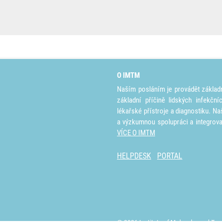
O IMTM
Naším posláním je provádět základ
základní příčině lidských infekčn
lékařské přístroje a diagnostiku. Na
a výzkumnou spolupráci a integrov
VÍCE O IMTM
HELPDESK
PORTAL