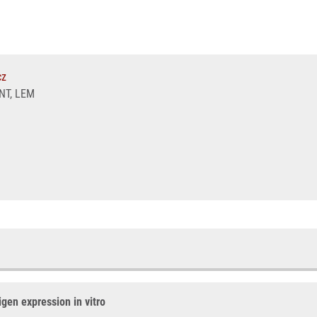
cz
T, LEM
igen expression in vitro