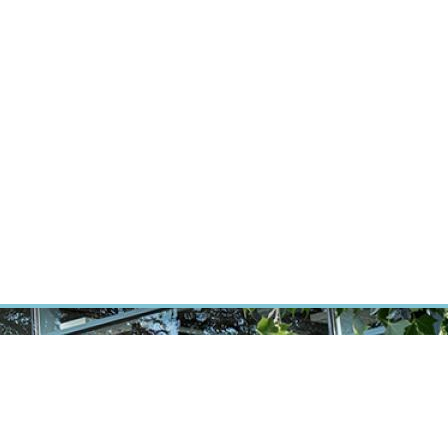
ÝZKUM RAKOVINY
INTRANET
PŘIHLÁSIT SE
CZECH
Výzkum
Kariéra
Kontakt
E-shop