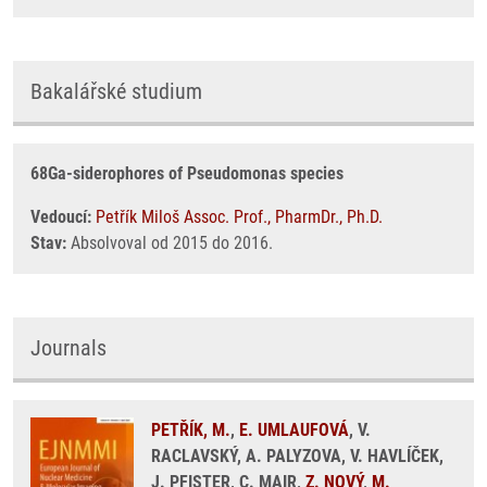
Bakalářské studium
68Ga-siderophores of Pseudomonas species
Vedoucí:
Petřík Miloš Assoc. Prof., PharmDr., Ph.D.
Stav:
Absolvoval od 2015 do 2016.
Journals
PETŘÍK, M.
,
E. UMLAUFOVÁ
, V.
RACLAVSKÝ, A. PALYZOVA, V. HAVLÍČEK,
J. PFISTER, C. MAIR,
Z. NOVÝ
,
M.