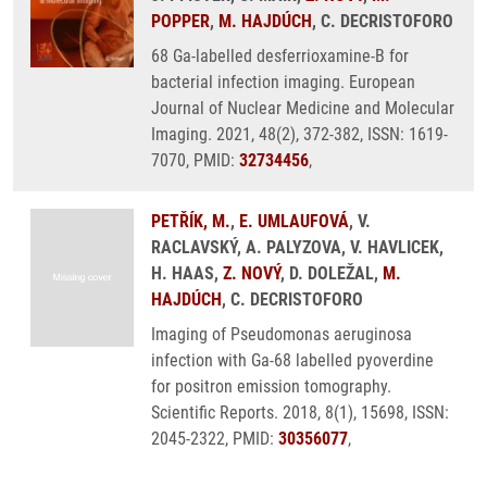
POPPER
,
M. HAJDÚCH
, C. DECRISTOFORO
68 Ga-labelled desferrioxamine-B for
bacterial infection imaging. European
Journal of Nuclear Medicine and Molecular
Imaging. 2021, 48(2), 372-382, ISSN: 1619-
7070, PMID:
32734456
,
PETŘÍK, M.
,
E. UMLAUFOVÁ
, V.
RACLAVSKÝ, A. PALYZOVA, V. HAVLICEK,
H. HAAS,
Z. NOVÝ
, D. DOLEŽAL,
M.
HAJDÚCH
, C. DECRISTOFORO
Imaging of Pseudomonas aeruginosa
infection with Ga-68 labelled pyoverdine
for positron emission tomography.
Scientific Reports. 2018, 8(1), 15698, ISSN:
2045-2322, PMID:
30356077
,