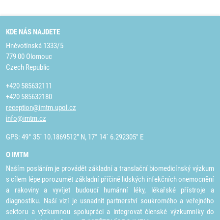
KDE NÁS NAJDETE
Hněvotínská 1333/5
779 00 Olomouc
Czech Republic
+420 585632111
+420 585632180
reception@imtm.upol.cz
info@imtm.cz
GPS: 49° 35´ 10.1869512" N, 17° 14´ 6.292305" E
O IMTM
Naším posláním je provádět základní a translační biomedicínský výzkum
s cílem lépe porozumět základní příčině lidských infekčních onemocnění
a rakoviny a vyvíjet budoucí humánní léky, lékařské přístroje a
diagnostiku. Naší vizí je usnadnit partnerství soukromého a veřejného
sektoru a výzkumnou spolupráci a integrovat členské výzkumníky do