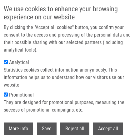
Přejít k hlavnímu obsahu
We use cookies to enhance your browsing
experience on our website
Header image
By clicking the "Accept all cookies" button, you confirm your
consent to the access and processing of the personal data and
their possible sharing with our selected partners (including
analytical tools).
Analytical
Statistics cookies collect information anonymously. This
information helps us to understand how our visitors use our
website.
Drobečková navigace
Promotional
Domů
Umlaufová Eva
They are designed for promotional purposes, measuring the
success of promotional campaigns, etc.
Umlaufová Eva
Withdr
More info
Save
Reject all
Accept all