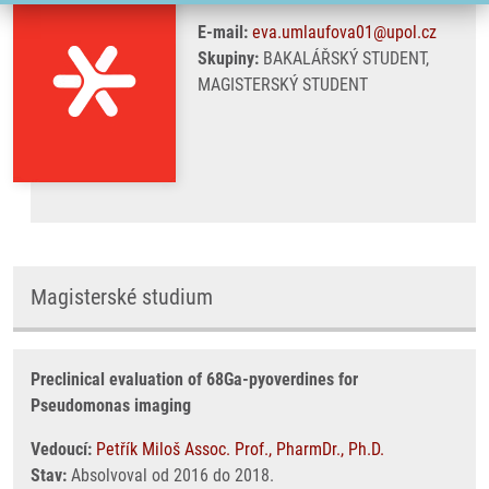
E-mail:
eva.umlaufova01@upol.cz
Skupiny:
BAKALÁŘSKÝ STUDENT,
MAGISTERSKÝ STUDENT
Magisterské studium
Preclinical evaluation of 68Ga-pyoverdines for
Pseudomonas imaging
Vedoucí:
Petřík Miloš Assoc. Prof., PharmDr., Ph.D.
Stav:
Absolvoval od 2016 do 2018.