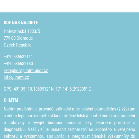
KDE NÁS NAJDETE
Hněvotínská 1333/5
779 00 Olomouc
Czech Republic
+420 585632111
+420 585632180
reception@imtm.upol.cz
info@imtm.cz
GPS: 49° 35´ 10.1869512" N, 17° 14´ 6.292305" E
O IMTM
Naším posláním je provádět základní a translační biomedicínský výzkum
s cílem lépe porozumět základní příčině lidských infekčních onemocnění
a rakoviny a vyvíjet budoucí humánní léky, lékařské přístroje a
diagnostiku. Naší vizí je usnadnit partnerství soukromého a veřejného
sektoru a výzkumnou spolupráci a integrovat členské výzkumníky do