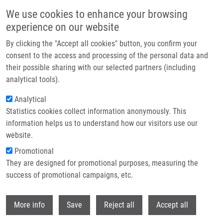
Přejít k hlavnímu obsahu
We use cookies to enhance your browsing
experience on our website
Header image
By clicking the "Accept all cookies" button, you confirm your
consent to the access and processing of the personal data and
their possible sharing with our selected partners (including
analytical tools).
Analytical
Statistics cookies collect information anonymously. This
information helps us to understand how our visitors use our
website.
Drobečková navigace
Promotional
Domů
Planičková Barbora
They are designed for promotional purposes, measuring the
success of promotional campaigns, etc.
Planičková Barbora
Withdr
More info
Save
Reject all
Accept all