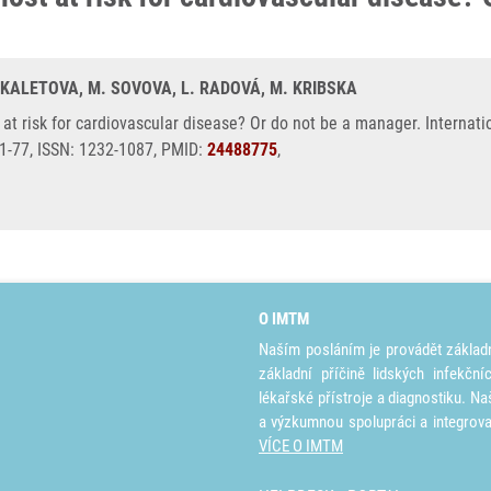
 KALETOVA, M. SOVOVA, L. RADOVÁ, M. KRIBSKA
at risk for cardiovascular disease? Or do not be a manager. Internat
71-77, ISSN: 1232-1087, PMID:
24488775
,
O IMTM
Naším posláním je provádět základ
základní příčině lidských infekčn
lékařské přístroje a diagnostiku. Na
a výzkumnou spolupráci a integrov
VÍCE O IMTM