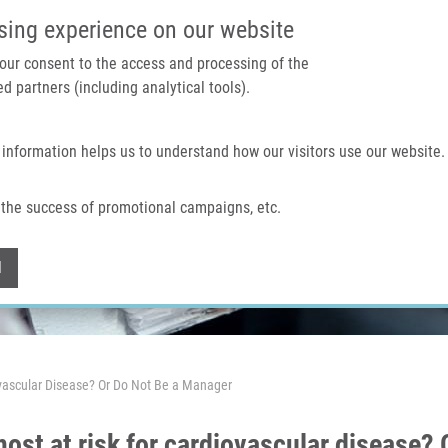
IMTM PORTÁL
PODPOŘTE V
sing experience on our website
 your consent to the access and processing of the
d partners (including analytical tools).
Domů
O nás
Technologie a služby
 information helps us to understand how our visitors use our website.
the success of promotional campaigns, etc.
Withdraw consent
l
ovascular Disease? Or Do Not Be a Manager
ost at risk for cardiovascular disease?