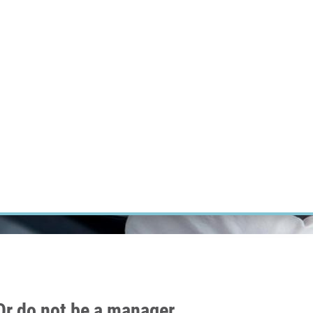
ÝZKUM RAKOVINY
INTRANET
PŘIHLÁSIT SE
CZECH
Výzkum
Kariéra
Kontakt
E-shop
 Or do not be a manager