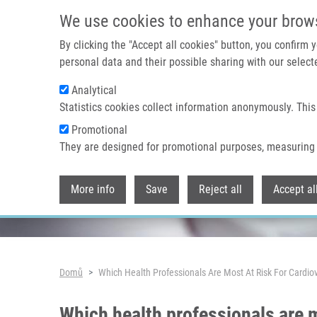
Přejít k hlavnímu obsahu
We use cookies to enhance your brow
By clicking the "Accept all cookies" button, you confirm
personal data and their possible sharing with our selecte
Analytical
Header image
Statistics cookies collect information anonymously. This
Promotional
They are designed for promotional purposes, measuring 
More info
Save
Reject all
Accept al
Drobečková navigace
Domů
Which Health Professionals Are Most At Risk For Cardi
Which health professionals are m