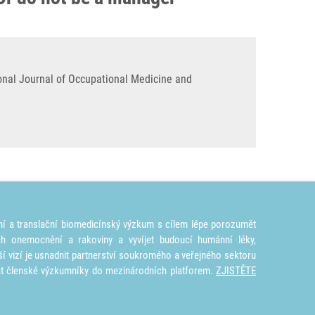
ional Journal of Occupational Medicine and
ní a translační biomedicínský výzkum s cílem lépe porozumět
ích onemocnění a rakoviny a vyvíjet budoucí humánní léky,
ší vizí je usnadnit partnerství soukromého a veřejného sektoru
at členské výzkumníky do mezinárodních platforem.
ZJISTĚTE