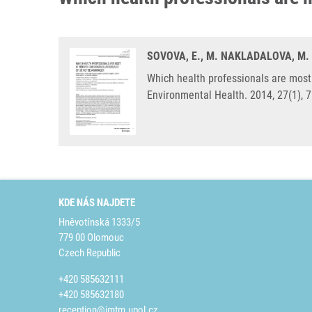
SOVOVA, E., M. NAKLADALOVA, M.
Which health professionals are most 
Environmental Health. 2014, 27(1), 
KDE NÁS NAJDETE
Hněvotínská 1333/5
779 00 Olomouc
Czech Republic
+420 585632111
+420 585632180
reception@imtm.upol.cz