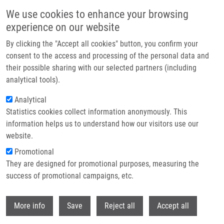
Přejít k hlavnímu obsahu
We use cookies to enhance your browsing
experience on our website
Header image
By clicking the "Accept all cookies" button, you confirm your
consent to the access and processing of the personal data and
their possible sharing with our selected partners (including
analytical tools).
Analytical
Statistics cookies collect information anonymously. This
information helps us to understand how our visitors use our
website.
Drobečková navigace
Promotional
Domů
They are designed for promotional purposes, measuring the
Use Of Triethylsilane For Directed Enantioselective Reduction Of Olefines:
Synthesis Of Pyrazino[2,1-c][1,4]oxazine-6,9-diones With Full Control Of The
success of promotional campaigns, etc.
Absolute Configuration
Withdr
More info
Save
Reject all
Accept all
Use of Triethylsilane for Directed