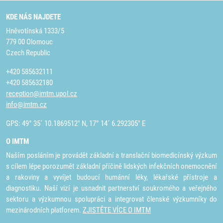
KDE NÁS NAJDETE
Hněvotínská 1333/5
779 00 Olomouc
Czech Republic
+420 585632111
+420 585632180
reception@imtm.upol.cz
info@imtm.cz
GPS: 49° 35´ 10.1869512" N, 17° 14´ 6.292305" E
O IMTM
Naším posláním je provádět základní a translační biomedicínský výzkum
s cílem lépe porozumět základní příčině lidských infekčních onemocnění
a rakoviny a vyvíjet budoucí humánní léky, lékařské přístroje a
diagnostiku. Naší vizí je usnadnit partnerství soukromého a veřejného
sektoru a výzkumnou spolupráci a integrovat členské výzkumníky do
mezinárodních platforem.
ZJISTĚTE VÍCE O IMTM