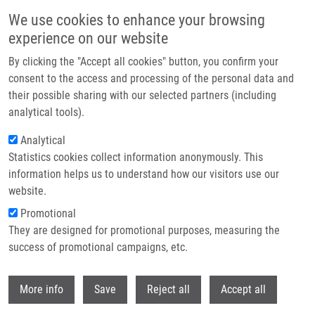
Přejít k hlavnímu obsahu
We use cookies to enhance your browsing
experience on our website
Header image
By clicking the "Accept all cookies" button, you confirm your
consent to the access and processing of the personal data and
their possible sharing with our selected partners (including
analytical tools).
Analytical
Statistics cookies collect information anonymously. This
information helps us to understand how our visitors use our
website.
Drobečková navigace
Promotional
Domů
They are designed for promotional purposes, measuring the
Urinary Neopterin Concentrations During Radiotherapy For Gynecological
Cancer
success of promotional campaigns, etc.
Withdr
Urinary neopterin concentrations
More info
Save
Reject all
Accept all
during radiotherapy for gynecological