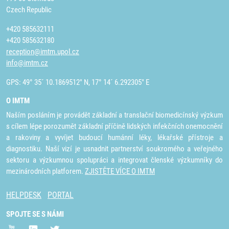
Czech Republic
+420 585632111
+420 585632180
reception@imtm.upol.cz
info@imtm.cz
GPS: 49° 35´ 10.1869512" N, 17° 14´ 6.292305" E
O IMTM
Naším posláním je provádět základní a translační biomedicínský výzkum
s cílem lépe porozumět základní příčině lidských infekčních onemocnění
a rakoviny a vyvíjet budoucí humánní léky, lékařské přístroje a
diagnostiku. Naší vizí je usnadnit partnerství soukromého a veřejného
sektoru a výzkumnou spolupráci a integrovat členské výzkumníky do
mezinárodních platforem.
ZJISTĚTE VÍCE O IMTM
HELPDESK
PORTAL
SPOJTE SE S NÁMI