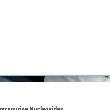
ÝZKUM RAKOVINY
INTRANET
PŘIHLÁSIT SE
CZECH
Výzkum
Kariéra
Kontakt
E-shop
eazapurine Nucleosides