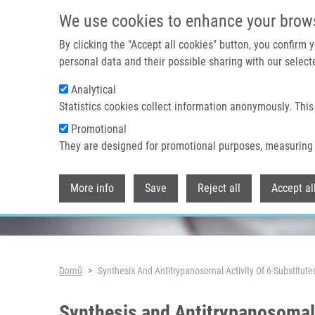
Přejít k hlavnímu obsahu
We use cookies to enhance your brow
By clicking the "Accept all cookies" button, you confirm
personal data and their possible sharing with our selecte
Analytical
Header image
Statistics cookies collect information anonymously. This
Promotional
They are designed for promotional purposes, measuring 
More info
Save
Reject all
Accept al
Drobečková navigace
Domů
Synthesis And Antitrypanosomal Activity Of 6-Substitut
Synthesis and Antitrypanosomal