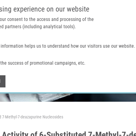
IMTM PORTÁL
PODPOŘTE V
sing experience on our website
 your consent to the access and processing of the
d partners (including analytical tools).
Domů
O nás
Technologie a služby
 information helps us to understand how our visitors use our website.
the success of promotional campaigns, etc.
Withdraw consent
l
ed 7-Methyl-7-deazapurine Nucleosides
 Activity of 6-Substituted 7-Methyl-7-d