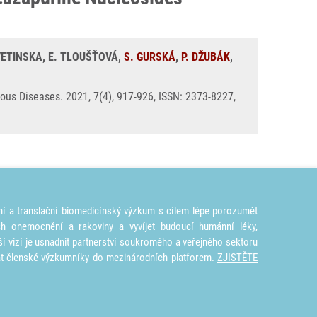
AVETINSKA, E. TLOUŠŤOVÁ,
S. GURSKÁ
,
P. DŽUBÁK
,
ous Diseases. 2021, 7(4), 917-926, ISSN: 2373-8227,
ní a translační biomedicínský výzkum s cílem lépe porozumět
ích onemocnění a rakoviny a vyvíjet budoucí humánní léky,
ší vizí je usnadnit partnerství soukromého a veřejného sektoru
at členské výzkumníky do mezinárodních platforem.
ZJISTĚTE