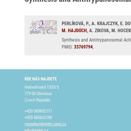
PERLÍKOVÁ, P., A. KRAJCZYK, E. 
M. HAJDÚCH
, A. ZIKOVA, M. HOCEK
Synthesis and Antitrypanosomal Activ
PMID:
33769794
,
KDE NÁS NAJDETE
Hněvotínská 1333/5
779 00 Olomouc
Czech Republic
+420 585632111
+420 585632180
reception@imtm.upol.cz
info@imtm.cz