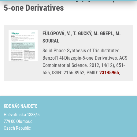
5-one Derivatives
FÜLÖPOVÁ, V., T. GUCKÝ, M. GREPL, M.
SOURAL
Solid-Phase Synthesis of Trisubstituted
Benzo[1,4]-Diazepin-5-one Derivatives. ACS
Combinatorial Science. 2012, 14(12), 651-
656, ISSN: 2156-8952, PMID:
23145965
,
KDE NÁS NAJDETE
Hněvotínská 1333/5
779 00 Olomouc
Czech Republic