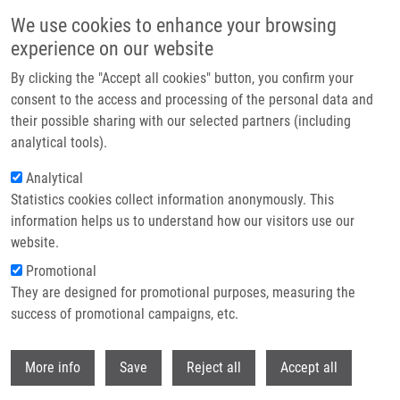
Přejít k hlavnímu obsahu
We use cookies to enhance your browsing
experience on our website
Header image
By clicking the "Accept all cookies" button, you confirm your
consent to the access and processing of the personal data and
their possible sharing with our selected partners (including
analytical tools).
Analytical
Statistics cookies collect information anonymously. This
information helps us to understand how our visitors use our
website.
Drobečková navigace
Promotional
Domů
They are designed for promotional purposes, measuring the
Solid-Phase Synthesis Of Trisubstituted Benzo[1,4]-Diazepin-5-one
Derivatives
success of promotional campaigns, etc.
Withdr
Solid-Phase Synthesis of
More info
Save
Reject all
Accept all
Trisubstituted Benzo[1,4]-Diazepin-