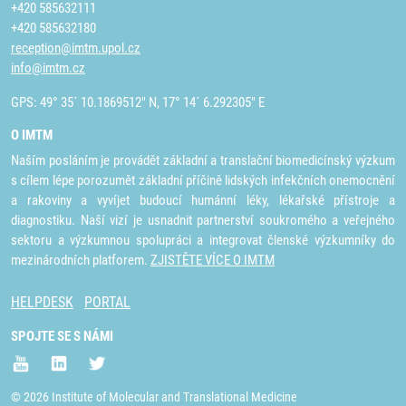
+420 585632111
+420 585632180
reception@imtm.upol.cz
info@imtm.cz
GPS: 49° 35´ 10.1869512" N, 17° 14´ 6.292305" E
O IMTM
Naším posláním je provádět základní a translační biomedicínský výzkum
s cílem lépe porozumět základní příčině lidských infekčních onemocnění
a rakoviny a vyvíjet budoucí humánní léky, lékařské přístroje a
diagnostiku. Naší vizí je usnadnit partnerství soukromého a veřejného
sektoru a výzkumnou spolupráci a integrovat členské výzkumníky do
mezinárodních platforem.
ZJISTĚTE VÍCE O IMTM
HELPDESK
PORTAL
SPOJTE SE S NÁMI
© 2026 Institute of Molecular and Translational Medicine