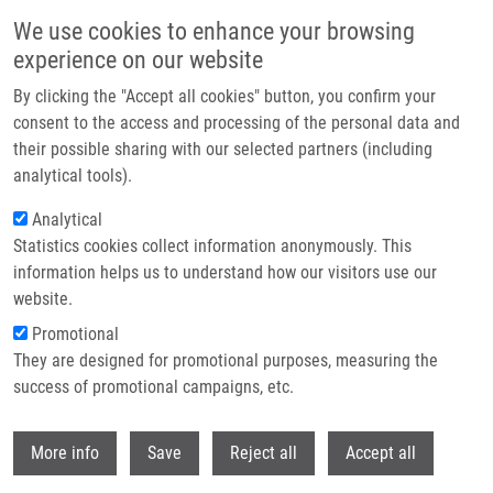
Přejít k hlavnímu obsahu
We use cookies to enhance your browsing
experience on our website
Header image
By clicking the "Accept all cookies" button, you confirm your
consent to the access and processing of the personal data and
their possible sharing with our selected partners (including
analytical tools).
Analytical
Statistics cookies collect information anonymously. This
information helps us to understand how our visitors use our
website.
Drobečková navigace
Promotional
Domů
They are designed for promotional purposes, measuring the
Solid-Phase Synthesis Of Heterocycles With -Haloketones As The Key
Building Blocks
success of promotional campaigns, etc.
Withdr
Solid-Phase Synthesis of
More info
Save
Reject all
Accept all
Heterocycles with -Haloketones as