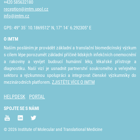
+420 585632180
reception@imtm.upol.cz
info@imtm.cz
GPS: 49° 35´ 10.1869512" N, 17° 14´ 6.292305" E
O IMTM
Naším posláním je provádět základní a translační biomedicínský výzkum
s cílem lépe porozumět základní příčině lidských infekčních onemocnění
a rakoviny a vyvíjet budoucí humánní léky, lékařské přístroje a
diagnostiku. Naší vizí je usnadnit partnerství soukromého a veřejného
sektoru a výzkumnou spolupráci a integrovat členské výzkumníky do
mezinárodních platforem.
ZJISTĚTE VÍCE O IMTM
HELPDESK
PORTAL
SPOJTE SE S NÁMI
© 2026 Institute of Molecular and Translational Medicine