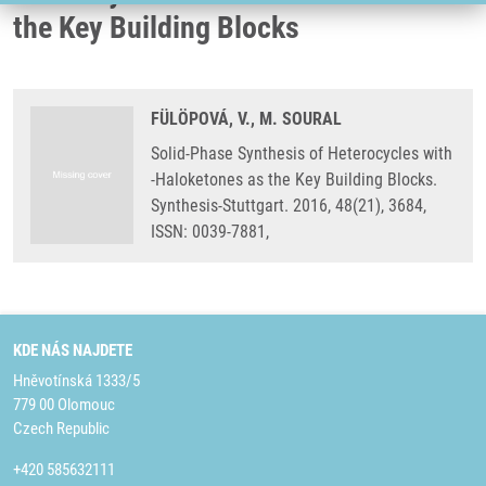
the Key Building Blocks
FÜLÖPOVÁ, V., M. SOURAL
Solid-Phase Synthesis of Heterocycles with
-Haloketones as the Key Building Blocks.
Synthesis-Stuttgart. 2016, 48(21), 3684,
ISSN: 0039-7881,
KDE NÁS NAJDETE
Hněvotínská 1333/5
779 00 Olomouc
Czech Republic
+420 585632111