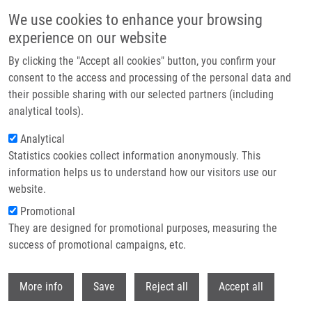
Přejít k hlavnímu obsahu
We use cookies to enhance your browsing
experience on our website
Header image
By clicking the "Accept all cookies" button, you confirm your
consent to the access and processing of the personal data and
their possible sharing with our selected partners (including
analytical tools).
Analytical
Statistics cookies collect information anonymously. This
information helps us to understand how our visitors use our
website.
Drobečková navigace
Promotional
Domů
They are designed for promotional purposes, measuring the
Prediction Of Colorectal Cancer Diagnosis Based On Circulating Plasma
Proteins
success of promotional campaigns, etc.
Withdr
Prediction of colorectal cancer
More info
Save
Reject all
Accept all
diagnosis based on circulating