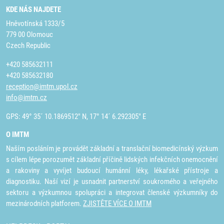
KDE NÁS NAJDETE
Hněvotínská 1333/5
779 00 Olomouc
Czech Republic
+420 585632111
+420 585632180
reception@imtm.upol.cz
info@imtm.cz
GPS: 49° 35´ 10.1869512" N, 17° 14´ 6.292305" E
O IMTM
Naším posláním je provádět základní a translační biomedicínský výzkum
s cílem lépe porozumět základní příčině lidských infekčních onemocnění
a rakoviny a vyvíjet budoucí humánní léky, lékařské přístroje a
diagnostiku. Naší vizí je usnadnit partnerství soukromého a veřejného
sektoru a výzkumnou spolupráci a integrovat členské výzkumníky do
mezinárodních platforem.
ZJISTĚTE VÍCE O IMTM