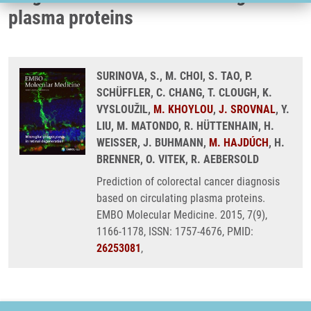
plasma proteins
SURINOVA, S., M. CHOI, S. TAO, P.
SCHÜFFLER, C. CHANG, T. CLOUGH, K.
VYSLOUŽIL,
M. KHOYLOU
,
J. SROVNAL
, Y.
LIU, M. MATONDO, R. HÜTTENHAIN, H.
WEISSER, J. BUHMANN,
M. HAJDÚCH
, H.
BRENNER, O. VITEK, R. AEBERSOLD
Prediction of colorectal cancer diagnosis
based on circulating plasma proteins.
EMBO Molecular Medicine. 2015, 7(9),
1166-1178, ISSN: 1757-4676, PMID:
26253081
,