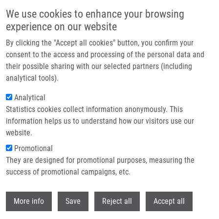
Přejít k hlavnímu obsahu
We use cookies to enhance your browsing
experience on our website
Header image
By clicking the "Accept all cookies" button, you confirm your
consent to the access and processing of the personal data and
their possible sharing with our selected partners (including
analytical tools).
Analytical
Statistics cookies collect information anonymously. This
information helps us to understand how our visitors use our
website.
Drobečková navigace
Promotional
Domů
They are designed for promotional purposes, measuring the
New Water-Soluble Cytokinin Derivatives And Their Beneficial Impact On
Barley Yield And Photosynthesis
success of promotional campaigns, etc.
Withdr
New Water-Soluble Cytokinin
More info
Save
Reject all
Accept all
Derivatives and Their Beneficial