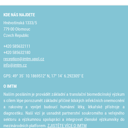
KDE NÁS NAJDETE
Hněvotínská 1333/5
779 00 Olomouc
Czech Republic
+420 585632111
+420 585632180
reception@imtm.upol.cz
info@imtm.cz
GPS: 49° 35´ 10.1869512" N, 17° 14´ 6.292305" E
O IMTM
Naším posláním je provádět základní a translační biomedicínský výzkum
s cílem lépe porozumět základní příčině lidských infekčních onemocnění
a rakoviny a vyvíjet budoucí humánní léky, lékařské přístroje a
diagnostiku. Naší vizí je usnadnit partnerství soukromého a veřejného
sektoru a výzkumnou spolupráci a integrovat členské výzkumníky do
mezinárodních platforem.
ZJISTĚTE VÍCE O IMTM