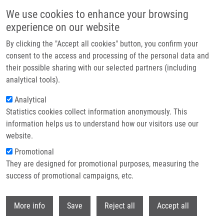
Přejít k hlavnímu obsahu
We use cookies to enhance your browsing
experience on our website
Header image
By clicking the "Accept all cookies" button, you confirm your
consent to the access and processing of the personal data and
their possible sharing with our selected partners (including
analytical tools).
Analytical
Statistics cookies collect information anonymously. This
information helps us to understand how our visitors use our
website.
Drobečková navigace
Promotional
Domů
They are designed for promotional purposes, measuring the
New Planar Light Source For The Induction And Monitoring Of
Photodynamic Processes In Vitro
success of promotional campaigns, etc.
Withdr
New planar light source for the
More info
Save
Reject all
Accept all
induction and monitoring of