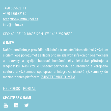
+420 585632111
+420 585632180
reception@imtm.upol.cz
info@imtm.cz
GPS: 49° 35´ 10.1869512" N, 17° 14´ 6.292305" E
O IMTM
Naším posláním je provádět základní a translační biomedicínský výzkum
s cílem lépe porozumět základní příčině lidských infekčních onemocnění
a rakoviny a vyvíjet budoucí humánní léky, lékařské přístroje a
diagnostiku. Naší vizí je usnadnit partnerství soukromého a veřejného
sektoru a výzkumnou spolupráci a integrovat členské výzkumníky do
mezinárodních platforem.
ZJISTĚTE VÍCE O IMTM
HELPDESK
PORTAL
SPOJTE SE S NÁMI