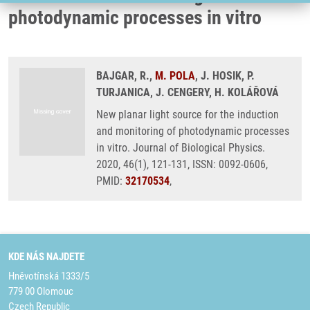
photodynamic processes in vitro
BAJGAR, R.,
M. POLA
, J. HOSIK, P.
TURJANICA, J. CENGERY, H. KOLÁŘOVÁ
New planar light source for the induction
and monitoring of photodynamic processes
in vitro. Journal of Biological Physics.
2020, 46(1), 121-131, ISSN: 0092-0606,
PMID:
32170534
,
KDE NÁS NAJDETE
Hněvotínská 1333/5
779 00 Olomouc
Czech Republic