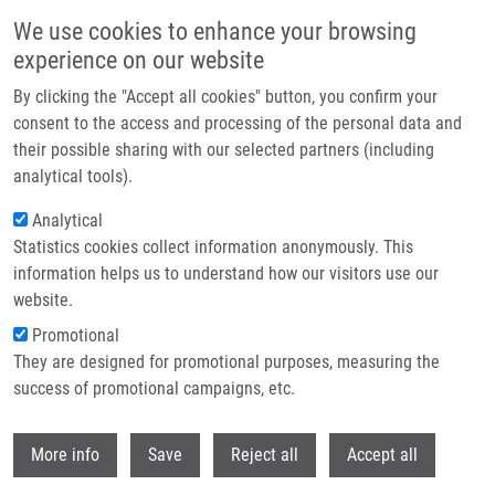
Přejít k hlavnímu obsahu
We use cookies to enhance your browsing
experience on our website
Header image
By clicking the "Accept all cookies" button, you confirm your
consent to the access and processing of the personal data and
their possible sharing with our selected partners (including
analytical tools).
Analytical
Statistics cookies collect information anonymously. This
information helps us to understand how our visitors use our
website.
Drobečková navigace
Promotional
Domů
They are designed for promotional purposes, measuring the
MiR-34a Expression Has An Effect For Lower Risk Of Metastasis And
Associates With Expression Patterns Predicting Clinical Outcome In Breast
success of promotional campaigns, etc.
Cancer
Withdr
More info
Save
Reject all
Accept all
MiR-34a expression has an effect for