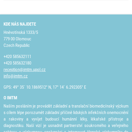
KDE NÁS NAJDETE
Hněvotínská 1333/5
779 00 Olomouc
Czech Republic
+420 585632111
+420 585632180
reception@imtm.upol.cz
info@imtm.cz
GPS: 49° 35´ 10.1869512" N, 17° 14´ 6.292305" E
O IMTM
Naším posláním je provádět základní a translační biomedicínský výzkum
s cílem lépe porozumět základní příčině lidských infekčních onemocnění
a rakoviny a vyvíjet budoucí humánní léky, lékařské přístroje a
diagnostiku. Naší vizí je usnadnit partnerství soukromého a veřejného