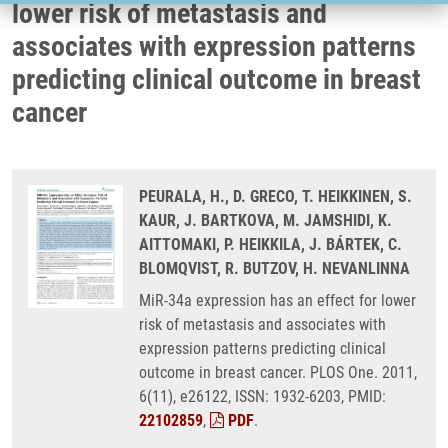
lower risk of metastasis and
associates with expression patterns
predicting clinical outcome in breast
cancer
PEURALA, H., D. GRECO, T. HEIKKINEN, S.
KAUR, J. BARTKOVA, M. JAMSHIDI, K.
AITTOMAKI, P. HEIKKILA, J. BÁRTEK, C.
BLOMQVIST, R. BUTZOV, H. NEVANLINNA
MiR-34a expression has an effect for lower
risk of metastasis and associates with
expression patterns predicting clinical
outcome in breast cancer. PLOS One. 2011,
6(11), e26122, ISSN: 1932-6203, PMID:
22102859
,
PDF
.